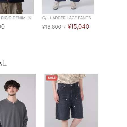
 RIGID DENIM JK
C/L LADDER LACE PANTS
00
¥15,040
¥18,800
→
AL
SALE