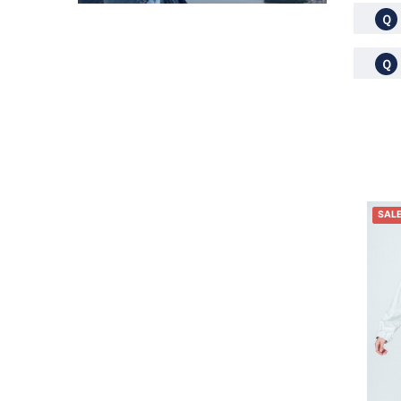
Ｑ
Ｑ
SAL