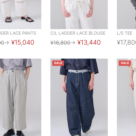
DDER LACE PANTS
C/L LADDER LACE BLOUSE
L/S TEE
¥15,040
¥13,440
¥17,80
00
→
¥16,800
→
SALE
SALE