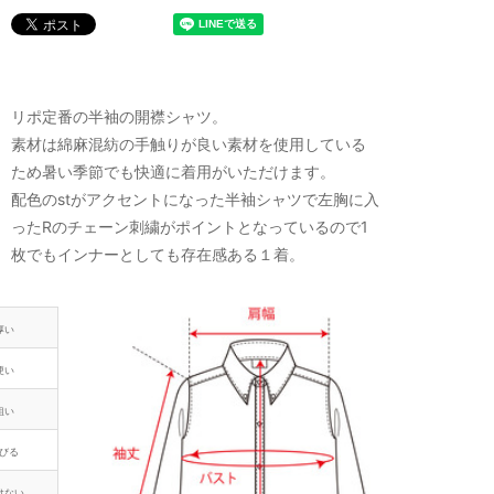
リポ定番の半袖の開襟シャツ。
素材は綿麻混紡の手触りが良い素材を使用している
ため暑い季節でも快適に着用がいただけます。
配色のstがアクセントになった半袖シャツで左胸に入
ったRのチェーン刺繍がポイントとなっているので1
枚でもインナーとしても存在感ある１着。
厚い
硬い
粗い
びる
けない