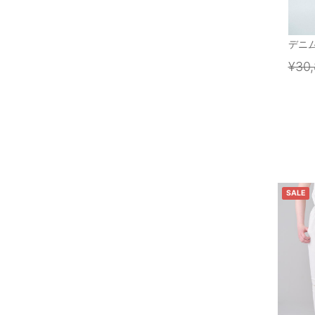
デニ
¥30
SALE