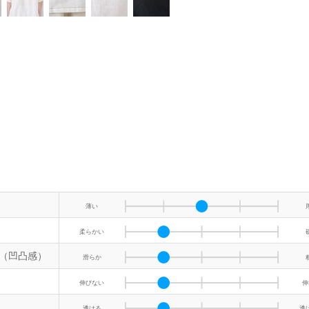
薄い
柔らかい
（凹凸感）
滑らか
伸びない
伸
透ける
透