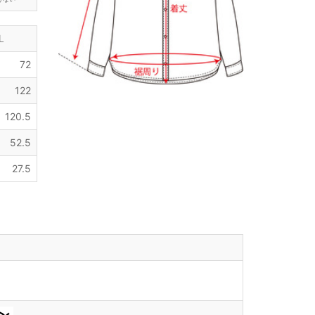
L
72
122
120.5
52.5
27.5