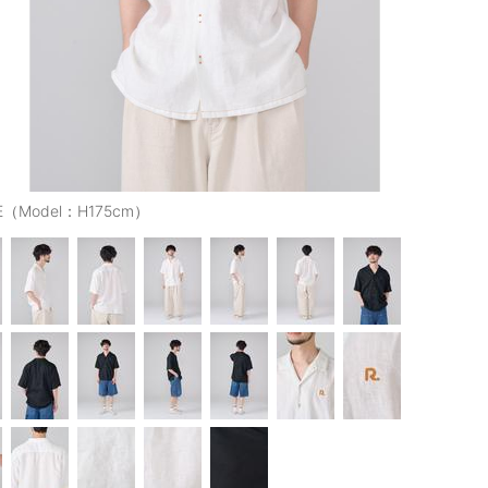
E（Model：H175cm）