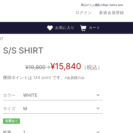
岡山デニム通販のRipo trenta anni
ログイン
新規会員登録
お気に入り
カート
RT
S/S SHIRT
¥15,840
¥19,800
→
（税込）
獲得ポイントは
144 point
です。
※会員様のみ
カラー
サイズ
在庫あり
数量