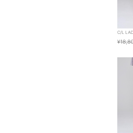
C/L LA
¥18,8