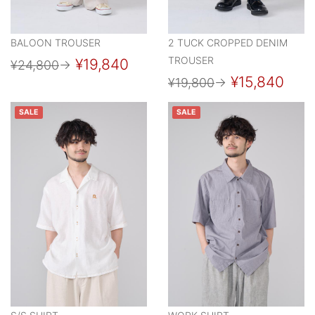
BALOON TROUSER
2 TUCK CROPPED DENIM
TROUSER
¥19,840
¥24,800
→
¥15,840
¥19,800
→
SALE
SALE