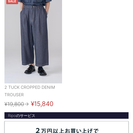
SALE
2 TUCK CROPPED DENIM
TROUSER
¥15,840
¥19,800
→
Ripoのサービス