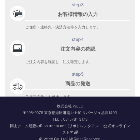
step3
お客様情報の入力
ご住所・連絡先・決済方法等を入力します。
step4
注文内容の確認
ご注文内容を確認し、注文確定します。
step5
商品の発送
ご注文の商品を発送します。
商品到着をお待ち下さい。
株式会社 WEED
〒108-0075 東京都港区港南4-1-10 リバージュ品川1403
TEL：03-5781-3178
岡山デニム通販のRipo trenta anni(リポトレンタアンニ)公式オンライン
ストア
© Weed Co.,Ltd. All Right Reserved.