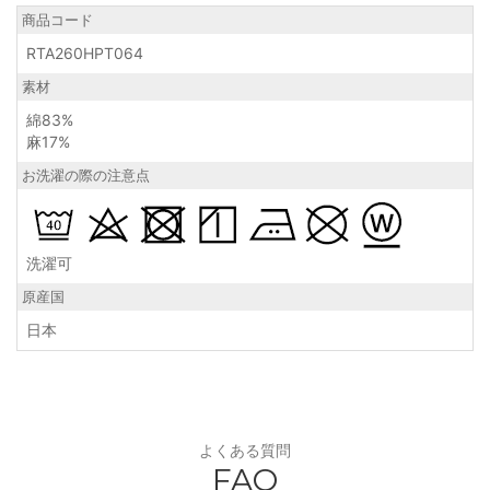
商品コード
RTA260HPT064
素材
綿83%
麻17%
お洗濯の際の注意点
洗濯可
原産国
日本
よくある質問
FAQ