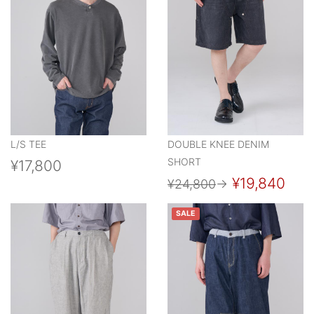
L/S TEE
DOUBLE KNEE DENIM
SHORT
¥17,800
¥19,840
¥24,800
→
SALE