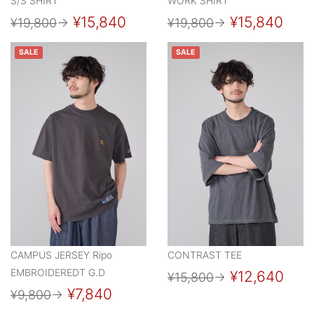
S/S SHIRT
WORK SHIRT
¥15,840
¥15,840
¥19,800
→
¥19,800
→
SALE
SALE
CAMPUS JERSEY Ripo
CONTRAST TEE
EMBROIDEREDT G.D
¥12,640
¥15,800
→
¥7,840
¥9,800
→