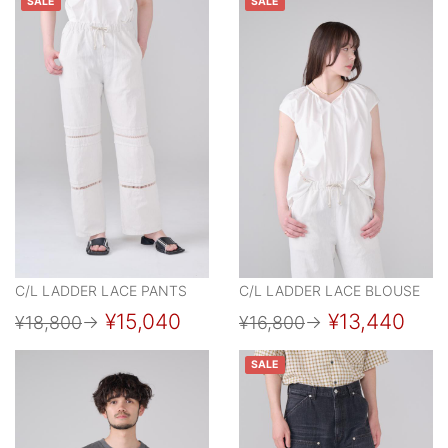
SALE
SALE
C/L LADDER LACE PANTS
C/L LADDER LACE BLOUSE
¥15,040
¥13,440
¥18,800
→
¥16,800
→
SALE