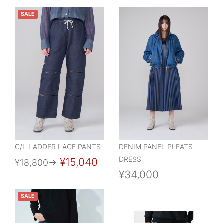
SALE
C/L LADDER LACE PANTS
DENIM PANEL PLEATS
DRESS
¥15,040
¥18,800
→
¥34,000
SALE