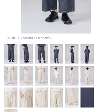
OUTERS : アウター
LADIES : レディース
DENIM : デニム
PANTS/SKIRT : パンツ・スカート
INDIGO（Model：H175cm）
TOPS : トップス
OUTERS : アウター
OUTLET : アウトレット
MENS : メンズ
LADIES : レディース
新規会員登録
お買い物カゴ