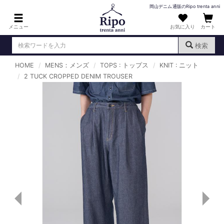
岡山デニム通販のRipo trenta anni
メニュー
お気に入り
カート
検索
HOME
MENS：メンズ
TOPS : トップス
KNIT : ニット
ログイン
新規会員登録
2 TUCK CROPPED DENIM TROUSER
（
）
MENS : メンズ
DENIM : デニム
PANTS : パンツ
TOPS : トップス
T-SHIRT : Tシャツ
KNIT : ニット
SHIRT : シャツ