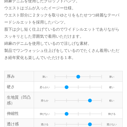
綿麻デニムを使用したクロップドパンツ。
ウエストはゴムが入ったイージー仕様。
ウエスト部分に２タックを取りゆとりをもたせつつ綺麗なテーパ
ードシルエットを採用したパンツ。
股下は少し短く仕上げているのでワイドシルエットでありながら
スッキリとした雰囲気で着用いただけます。
綿麻のデニムを使用しているので涼しげな素材。
製品でワンウォッシュ仕上げをしているのでたくさん着用いただ
き経年変化も楽しんでいただける１本。
厚み
薄い
厚い
硬さ
柔らかい
硬い
生地質（凹凸
滑らか
粗い
感）
伸縮性
伸びない
伸びる
透け感
透ける
透けない