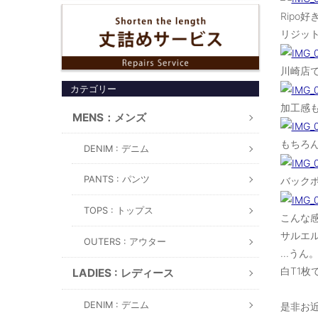
Ripo
リジッ
川崎店で
カテゴリー
加工感
MENS：メンズ
もちろん
DENIM : デニム
PANTS : パンツ
バック
TOPS : トップス
こんな感
サルエ
OUTERS : アウター
...うん
白T1枚
LADIES : レディース
DENIM : デニム
是非お