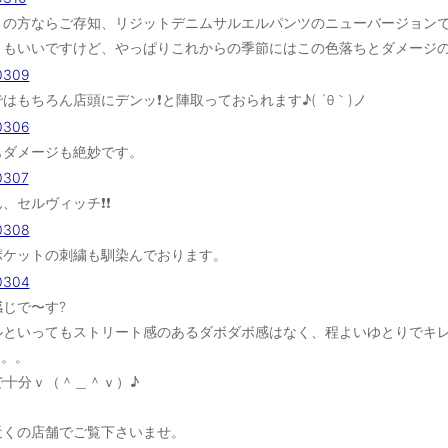
好きの方ならご存知、リジットデニムサルエルパンツのニューバージョン
トもいいですけど、やっぱりこれからの季節にはこの色落ちとダメージの
はもちろん店頭にデンッ❗️と陣取っておられます♪( ´θ｀)ノ
もダメージも絶妙です。
、セルヴィッチ❗️❗️
ポケットの刺繍も馴染んでおります。
じで〜す?
ルといってもストリート感のあるダボダボ感はなく、程よいゆとりでキ
。。。
で十分ｖ（＾＿＾ｖ）♪
近くの店舗でご覧下さいませ。