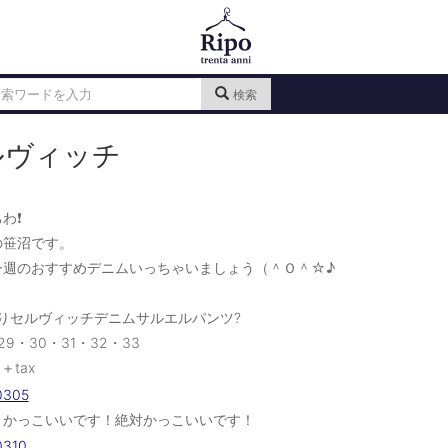
検索
ルヴィッチ
わ❗️
の笹沼です。
今週のおすすめデニムいっちゃいましょう（＾Ｏ＾☆♪
りセルヴィッチデニムサルエルパンツ?
29・30・31・32・33
0＋tax
！かっこいいです！絶対かっこいいです！