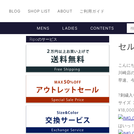
BLOG
SHOP LIST
ABOUT
ご利用ガイド
MENS
LADIES
CONTENTS
Ripoのサービス
セ
こんにち
川崎店
早速、
?刺繍入
サイズ 
¥18,00
はいっ