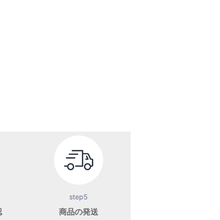
step5
認
商品の発送