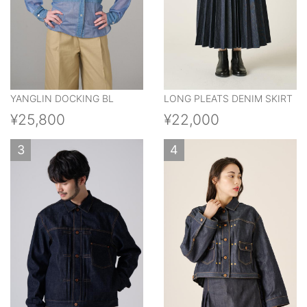
YANGLIN DOCKING BL
LONG PLEATS DENIM SKIRT
¥25,800
¥22,000
3
4