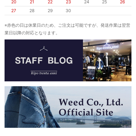
20
21
22
23
24
25
26
27
28
29
30
※赤色の日は休業日のため、ご注文は可能ですが、発送作業は翌営
業日以降の対応となります。