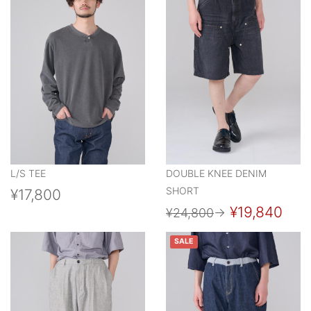
L/S TEE
DOUBLE KNEE DENIM
SHORT
¥17,800
¥19,840
¥24,800
→
SALE