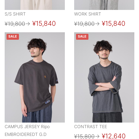
S/S SHIRT
WORK SHIRT
¥15,840
¥15,840
¥19,800
→
¥19,800
→
SALE
SALE
CAMPUS JERSEY Ripo
CONTRAST TEE
EMBROIDEREDT G.D
¥12,640
¥15,800
→