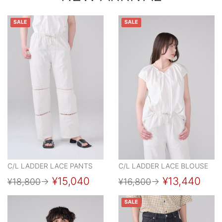
SALE
SALE
C/L LADDER LACE PANTS
C/L LADDER LACE BLOUSE
¥15,040
¥13,440
¥18,800
→
¥16,800
→
SALE