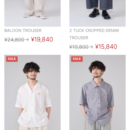
BALOON TROUSER
2 TUCK CROPPED DENIM
TROUSER
¥19,840
¥24,800
→
¥15,840
¥19,800
→
SALE
SALE