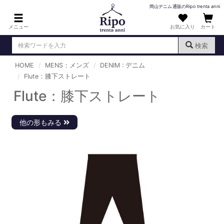
岡山デニム通販のRipo trenta anni
メニュー
お気に入り
カート
検索
HOME
MENS：メンズ
DENIM : デニム
ログイン
新規会員登録
Flute：膝下ストレート
（
）
Flute：膝下ストレート
MENS : メンズ
DENIM : デニム
他の形もみる
PANTS : パンツ
TOPS : トップス
T-SHIRT : Tシャツ
KNIT : ニット
SHIRT : シャツ