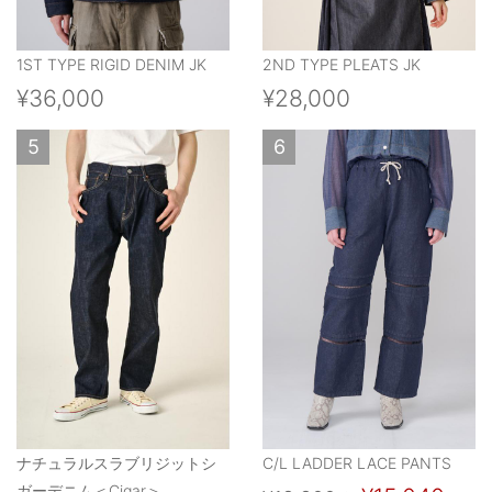
1ST TYPE RIGID DENIM JK
2ND TYPE PLEATS JK
¥36,000
¥28,000
5
6
ナチュラルスラブリジットシ
C/L LADDER LACE PANTS
ガーデニム＜Cigar＞