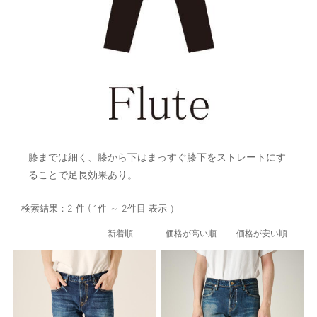
OUTERS : アウター
LADIES : レディース
DENIM : デニム
PANTS/SKIRT : パンツ・スカート
TOPS : トップス
OUTERS : アウター
膝までは細く、膝から下はまっすぐ膝下をストレートにす
ることで足長効果あり。
OUTLET : アウトレット
MENS : メンズ
検索結果：2 件 ( 1件 ～ 2件目 表示 ）
LADIES : レディース
新着順
価格が高い順
価格が安い順
新規会員登録
お買い物カゴ