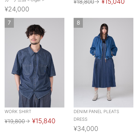
¥15,040
¥18,800
→
¥24,000
7
8
WORK SHIRT
DENIM PANEL PLEATS
DRESS
¥15,840
¥19,800
→
¥34,000