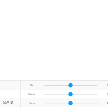
薄い
柔らかい
（凹凸感）
滑らか