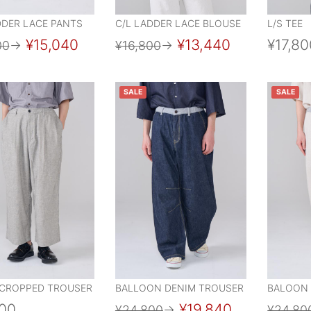
DDER LACE PANTS
C/L LADDER LACE BLOUSE
L/S TEE
¥15,040
¥13,440
¥17,80
00
→
¥16,800
→
SALE
SALE
CROPPED TROUSER
BALLOON DENIM TROUSER
BALOON
800
¥19,840
¥24,800
→
¥24,80