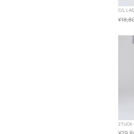
C/L LA
¥18,8
2TUCK 
¥19,