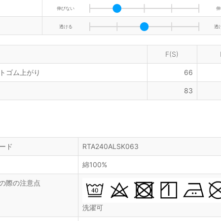
伸びない
伸
透ける
透
F(S)
トゴム上がり
66
83
ード
RTA240ALSK063
綿100%
の際の注意点
洗濯可