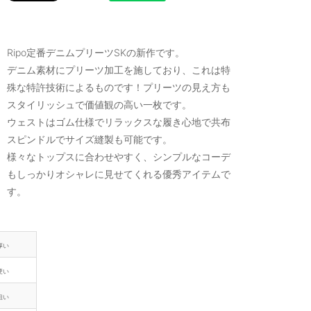
Ripo定番デニムプリーツSKの新作です。
デニム素材にプリーツ加工を施しており、これは特
殊な特許技術によるものです！プリーツの見え方も
スタイリッシュで価値観の高い一枚です。
ウェストはゴム仕様でリラックスな履き心地で共布
スピンドルでサイズ縫製も可能です。
様々なトップスに合わせやすく、シンプルなコーデ
もしっかりオシャレに見せてくれる優秀アイテムで
す。
厚い
硬い
粗い