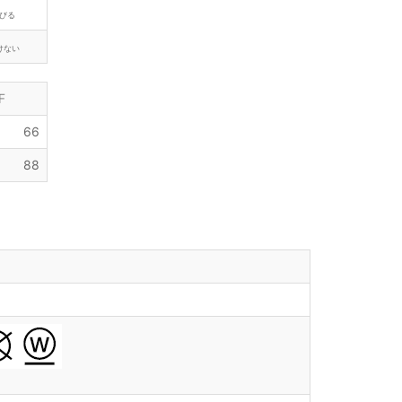
びる
けない
F
66
88