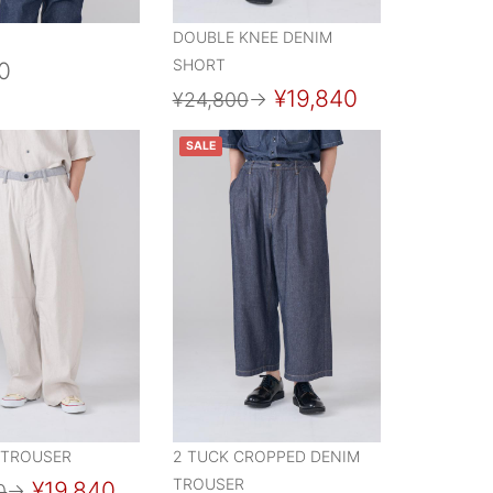
DOUBLE KNEE DENIM
SHORT
0
¥19,840
¥24,800
→
SALE
 TROUSER
2 TUCK CROPPED DENIM
TROUSER
¥19,840
0
→