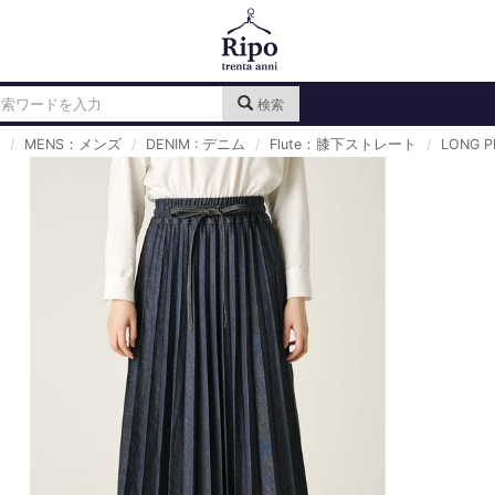
検索
MENS：メンズ
DENIM : デニム
Flute：膝下ストレート
LONG P