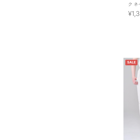
ク ネ
¥1,
SALE