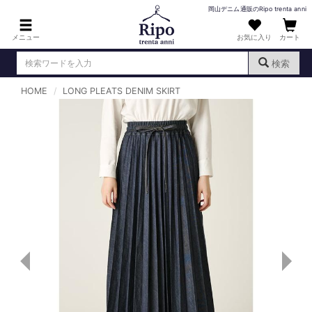
岡山デニム通販のRipo trenta anni
メニュー
お気に入り
カート
検索
HOME
LONG PLEATS DENIM SKIRT
ログイン
新規会員登録
（
）
MENS : メンズ
DENIM : デニム
PANTS : パンツ
TOPS : トップス
T-SHIRT : Tシャツ
KNIT : ニット
SHIRT : シャツ