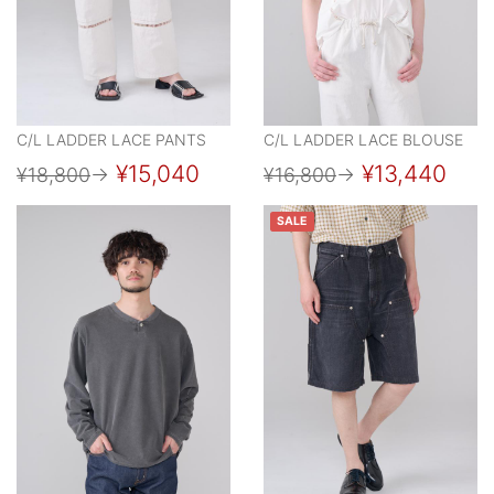
C/L LADDER LACE PANTS
C/L LADDER LACE BLOUSE
¥15,040
¥13,440
¥18,800
→
¥16,800
→
SALE