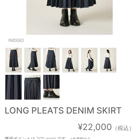
OUTERS : アウター
LADIES : レディース
DENIM : デニム
INDIGO
PANTS/SKIRT : パンツ・スカート
TOPS : トップス
OUTERS : アウター
OUTLET : アウトレット
MENS : メンズ
LADIES : レディース
LONG PLEATS DENIM SKIRT
新規会員登録
¥22,000
（税込）
お買い物カゴ
獲得ポイントは
200 point
です。
※会員様のみ