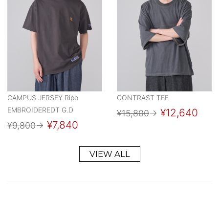
CAMPUS JERSEY Ripo
CONTRAST TEE
EMBROIDEREDT G.D
¥12,640
¥15,800
→
¥7,840
¥9,800
→
VIEW ALL