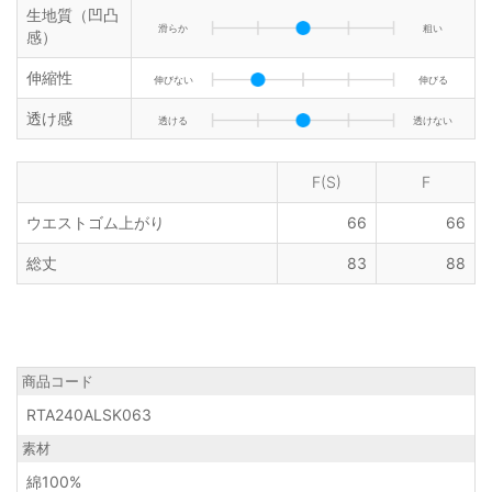
生地質（凹凸
滑らか
粗い
感）
伸縮性
伸びない
伸びる
透け感
透ける
透けない
F(S)
F
ウエストゴム上がり
66
66
総丈
83
88
商品コード
RTA240ALSK063
素材
綿100%