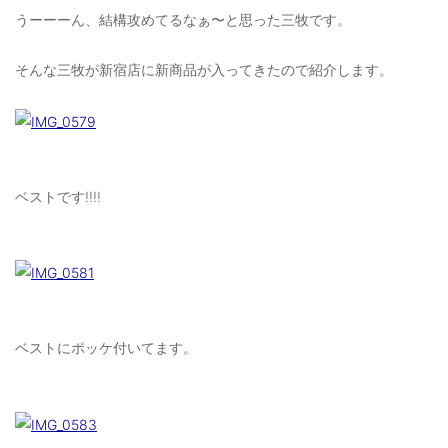
OUTERS : アウター
うーーーん、結構攻めてるなぁ〜と思った三牧です。
LADIES : レディース
そんな三牧が新宿店に新商品が入ってきたので紹介します。
DENIM : デニム
PANTS/SKIRT : パンツ・スカート
TOPS : トップス
ベストです!!!!
OUTERS : アウター
OUTLET : アウトレット
MENS : メンズ
LADIES : レディース
ベストにポッケ付いてます。
新規会員登録
お買い物カゴ