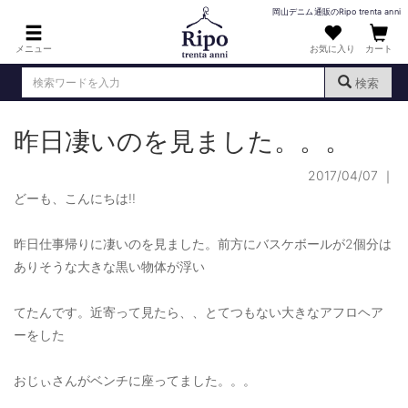
岡山デニム通販のRipo trenta anni
メニュー
お気に入り
カート
検索
昨日凄いのを見ました。。。
ログイン
新規会員登録
（
）
2017/04/07
｜
MENS : メンズ
どーも、こんにちは!!
DENIM : デニム
昨日仕事帰りに凄いのを見ました。前方にバスケボールが2個分は
PANTS : パンツ
ありそうな大きな黒い物体が浮い
TOPS : トップス
てたんです。近寄って見たら、、とてつもない大きなアフロヘア
T-SHIRT : Tシャツ
ーをした
KNIT : ニット
おじぃさんがベンチに座ってました。。。
SHIRT : シャツ