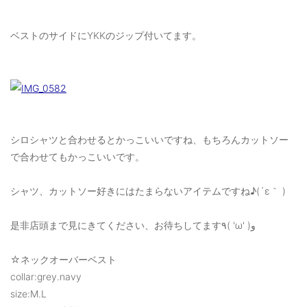
ご利用ガイド
ベストのサイドにYKKのジップ付いてます。
特定商取引法に基づく表記
ご利用規約
お問い合わせ
シロシャツと合わせるとかっこいいですね、もちろんカットソー
で合わせてもかっこいいです。
シャツ、カットソー好きにはたまらないアイテムですね♪(´ε｀ )
是非店頭まで見にきてください、お待ちしてます٩( 'ω' )و
☆ネックオーバーベスト
collar:grey.navy
size:M.L