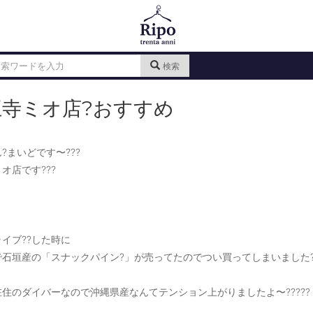
検索
王寺ミオ店?おすすめ
?まいどです〜???
オ店です???
イブ??した時に
で石垣産の「スナックパイン?」が売ってたのでつい買ってしまいました?
住のダイバーなので沖縄県産なんてテンション上がりましたよ〜?????