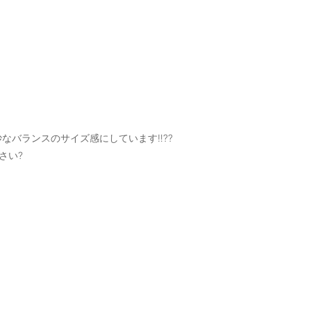
バランスのサイズ感にしています‼️??
さい?