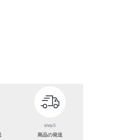
step5
認
商品の発送