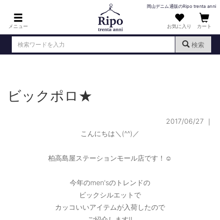
岡山デニム通販のRipo trenta anni
メニュー
お気に入り
カート
検索
ログイン
新規会員登録
（
）
ビックポロ★
MENS : メンズ
DENIM : デニム
2017/06/27
｜
PANTS : パンツ
こんにちは＼(^^)／
TOPS : トップス
柏高島屋ステーションモール店です！☺️
T-SHIRT : Tシャツ
今年のmen'sのトレンドの
KNIT : ニット
ビックシルエットで
カッコいいアイテムが入荷したので
SHIRT : シャツ
ご紹介します‼️