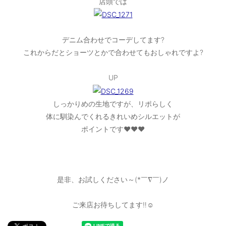
店頭では
ご利用ガイド
特定商取引法に基づく表記
デニム合わせでコーデしてます?
これからだとショーツとかで合わせてもおしゃれですよ?
ご利用規約
お問い合わせ
UP
しっかりめの生地ですが、リポらしく
体に馴染んでくれるきれいめシルエットが
ポイントです❤️❤️❤️
是非、お試しください～(*￣∇￣)ノ
ご来店お待ちしてます‼️☺️