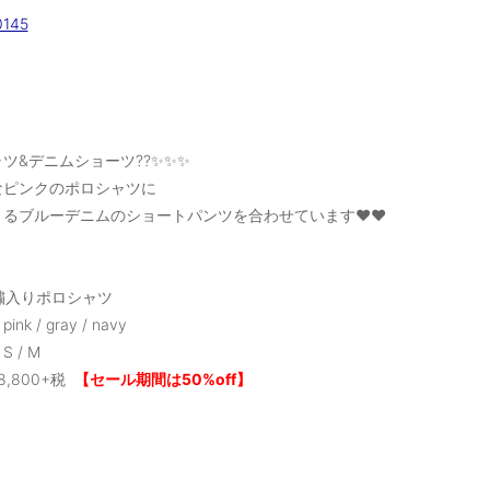
ツ&デニムショーツ??✨✨✨
なピンクのポロシャツに
るブルーデニムのショートパンツを合わせています❤️❤️
刺繍入りポロシャツ
nk / gray / navy
 / M
8,800+税
【セール期間は50%off】