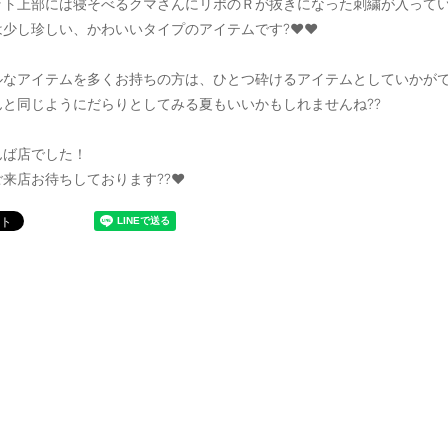
ット上部には寝そべるクマさんにリポのＲが抜きになった刺繍が入って
少し珍しい、かわいいタイプのアイテムです?❤️❤️
ルなアイテムを多くお持ちの方は、ひとつ砕けるアイテムとしていかが
んと同じようにだらりとしてみる夏もいいかもしれませんね??
んば店でした！
来店お待ちしております??❤️