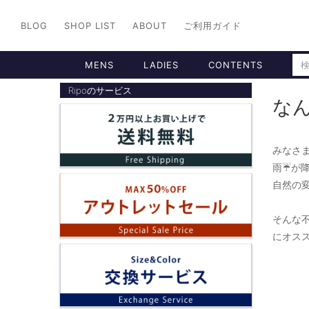
BLOG
SHOP LIST
ABOUT
ご利用ガイド
MENS
LADIES
CONTENTS
Ripoのサービス
なん
みなさま
雨☔️が
自然の変
そんな不
にオスス