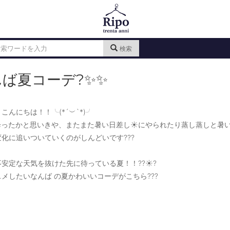
検索
ば夏コーデ?✨✨
こんにちは！！╰(*´︶`*)╯
降ったかと思いきや、またまた暑い日差し☀️にやられたり蒸し蒸しと暑い
化に追いついていくのがしんどいです???
安定な天気を抜けた先に待っている夏！！??☀️?
メしたいなんば の夏かわいいコーデがこちら???