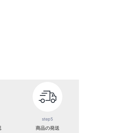
step5
認
商品の発送