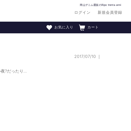
岡山デニム通販のRipo trenta anni
ログイン
新規会員登録
お気に入り
カート
2017/07/10
｜
夜?だったり…