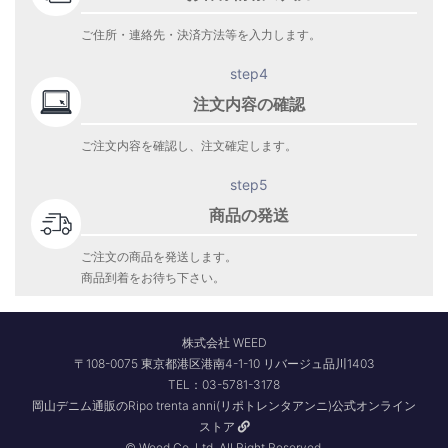
ご住所・連絡先・決済方法等を入力します。
step4
注文内容の確認
ご注文内容を確認し、注文確定します。
step5
商品の発送
ご注文の商品を発送します。
商品到着をお待ち下さい。
株式会社 WEED
〒108-0075 東京都港区港南4-1-10 リバージュ品川1403
TEL：03-5781-3178
岡山デニム通販のRipo trenta anni(リポトレンタアンニ)公式オンライン
ストア
© Weed Co.,Ltd. All Right Reserved.