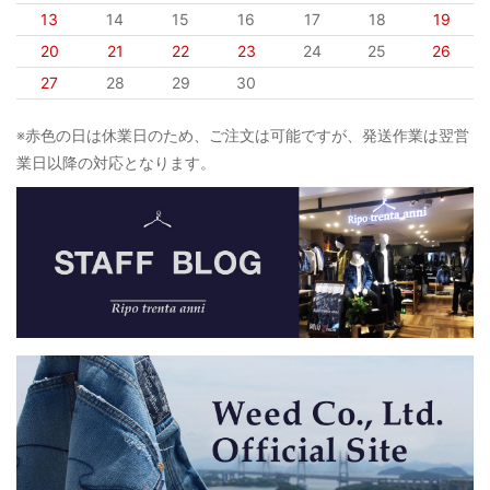
13
14
15
16
17
18
19
20
21
22
23
24
25
26
27
28
29
30
※赤色の日は休業日のため、ご注文は可能ですが、発送作業は翌営
業日以降の対応となります。