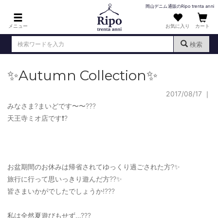
岡山デニム通販のRipo trenta anni
メニュー
お気に入り
カート
検索
✨Autumn Collection✨
ログイン
新規会員登録
（
）
2017/08/17
｜
MENS : メンズ
みなさま?まいどです〜〜???
DENIM : デニム
天王寺ミオ店です❗️?
PANTS : パンツ
TOPS : トップス
お盆期間のお休みは帰省されてゆっくり過ごされた方?✨
T-SHIRT : Tシャツ
旅行に行って思いっきり遊んだ方??✨
KNIT : ニット
皆さまいかがでしたでしょうか⁉️??
SHIRT : シャツ
私は全然夏遊びもせず…???