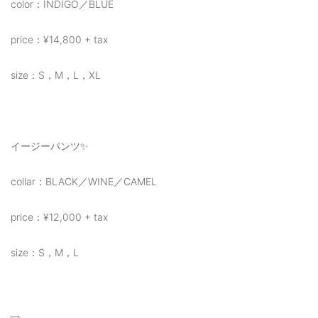
color：INDIGO／BLUE
price：¥14,800 + tax
size：S，M，L，XL
イージーパンツ✨
collar：BLACK／WINE／CAMEL
price：¥12,000 + tax
size：S，M，L