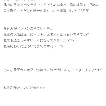
OUTERS : アウター
休みの日はグータラ過ごし??そうめん食べて庭の縁側で、風鈴の
音を聞くことだけが唯一の夏らしい出来事でした…????笑
LADIES : レディース
DENIM : デニム
夏休みがドンドン過ぎていく中…
PANTS/SKIRT : パンツ・スカート
最近の大阪は徐々にギラギラ太陽光も落ち着いてきて…??
夏でも過ごしやすい日々になってきました❗️????
TOPS : トップス
夏も終わりに近づいてきてますね〜‼️???
OUTERS : アウター
OUTLET : アウトレット
MENS : メンズ
そんな天王寺ミオ店でも徐々に秋?の装いになってきてますよ〜❗️??
LADIES : レディース
秋物新作たちのご紹介✨✨✨
新規会員登録
お買い物カゴ