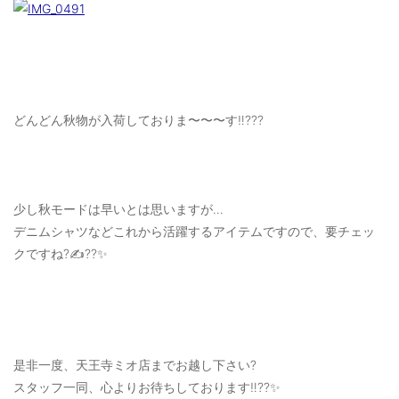
どんどん秋物が入荷しておりま〜〜〜す‼️???
少し秋モードは早いとは思いますが…
デニムシャツなどこれから活躍するアイテムですので、要チェッ
クですね?✍️??✨
是非一度、天王寺ミオ店までお越し下さい?
スタッフ一同、心よりお待ちしております‼️??✨