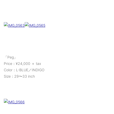
「Peg」
Price：¥24,000 ＋ tax
Color：L-BLUE／INDIGO
Size：29〜33 inch