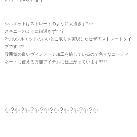
Size：29〜33 inch
シルエットはストレートのように太過ぎず?‍♂️?
スキニーのように細過ぎず?‍♂️?
2つのシルエットのいいとこ取りを実現したヒザ下ストレートタイ
プです‼️??
雰囲気の良いヴィンテージ加工を施しているので色々なコーディ
ネートに使える万能アイテムに仕上がっています‼️???
✨?✨?✨?✨?✨?✨?✨?✨?✨?✨