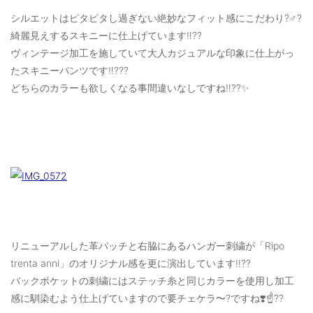
シルエットはピタピタし過ぎない絶妙なフィット感にこだわり?‍♂️?
綺麗見えするスキニーに仕上げています‼️??
ヴィンテージ加工を施していて大人カジュアルな印象に仕上がっ
たスキニーパンツです‼️???
どちらのカラーも欲しくなる事間違いなしですね‼️??✨
リニューアルした革パッチと右脇にあるハンガー刺繍が「Ripo
trenta anni」のオリジナル感を更に演出しています‼️??
バックポケットの刺繍にはステッチ糸と同じカラーを使用し加工
感に馴染むよう仕上げていますので要チェケラ〜?ですね❣️☝️️??