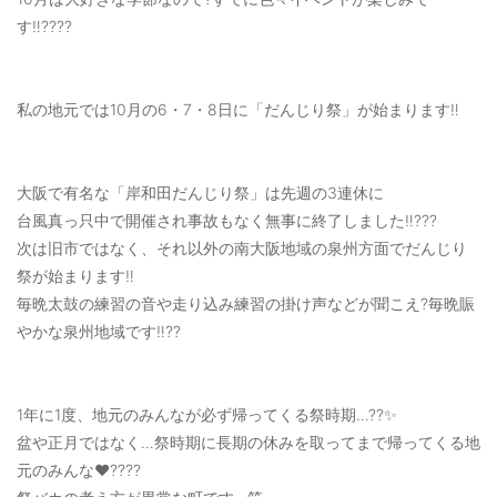
OUTERS : アウター
す‼️????
LADIES : レディース
DENIM : デニム
私の地元では10月の6・7・8日に「だんじり祭」が始まります‼️
PANTS/SKIRT : パンツ・スカート
TOPS : トップス
大阪で有名な「岸和田だんじり祭」は先週の3連休に
台風真っ只中で開催され事故もなく無事に終了しました‼️???
OUTERS : アウター
次は旧市ではなく、それ以外の南大阪地域の泉州方面でだんじり
祭が始まります‼️
OUTLET : アウトレット
毎晩太鼓の練習の音や走り込み練習の掛け声などが聞こえ?毎晩賑
MENS : メンズ
やかな泉州地域です‼️??
LADIES : レディース
1年に1度、地元のみんなが必ず帰ってくる祭時期…??✨
新規会員登録
盆や正月ではなく…祭時期に長期の休みを取ってまで帰ってくる地
お買い物カゴ
元のみんな❤️????