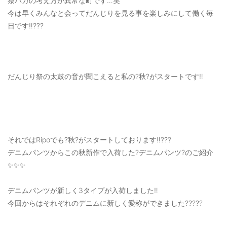
祭バカの考え方が異常な町です…笑
ご利用ガイド
今は早くみんなと会ってだんじりを見る事を楽しみにして働く毎
日です‼️???
特定商取引法に基づく表記
ご利用規約
だんじり祭の太鼓の音が聞こえると私の?秋?がスタートです‼️
お問い合わせ
それではRipoでも?秋?がスタートしております‼️???
デニムパンツからこの秋新作で入荷した?デニムパンツ?のご紹介
✨✨✨
デニムパンツが新しく3タイプが入荷しました‼️
今回からはそれぞれのデニムに新しく愛称ができました?????