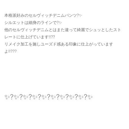
本格派好みのセルヴィッチデニムパンツ?✨
シルエットは細身のラインで?✨
他のセルヴィッチデニムとはまた違って綺麗でシュッとしたスト
レートに仕上げています‼️??
リメイク加工を施しユーズド感ある印象に仕上がっています
よ‼️???
✨?✨?✨?✨?✨?✨?✨?✨?✨?✨