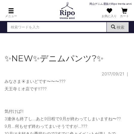
岡山デニム通販のRipo trenta anni
メニュー
お気に入り
カート
検索
ログイン
新規会員登録
（
）
✨NEW✨デニムパンツ?✨
MENS : メンズ
DENIM : デニム
2017/09/21
｜
PANTS : パンツ
みなさま☀️まいどです〜〜〜???
天王寺ミオ店です‼️???
TOPS : トップス
T-SHIRT : Tシャツ
気付けば‼️
KNIT : ニット
3連休も終了し…あと9日程で9月が終わってしまいますね〜??
9月…何もせず終わってまいそうですが…???
SHIRT : シャツ
10月は大好きな季節なので?すでに色々イベントが楽しみで