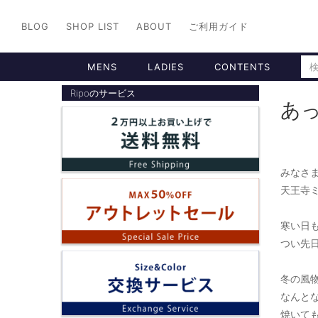
BLOG
SHOP LIST
ABOUT
ご利用ガイド
MENS
LADIES
CONTENTS
Ripoのサービス
あ
みなさま
天王寺ミ
寒い日
つい先日
冬の風物
なんとな
焼いても