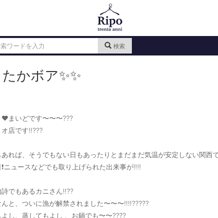
検索
ったかボア✨✨
❤️まいどです〜〜〜???
オ店です‼️???
もあれば、そうでもない日もあったりとまだまだ気温が安定しない関西
❗️ニュースなどでも取り上げられた出来事が‼️‼️
詩でもあるカニさん‼️??
んと、ついに漁が解禁されました〜〜〜‼️‼️?????
よし、蒸してもよし 、お鍋でも〜〜????