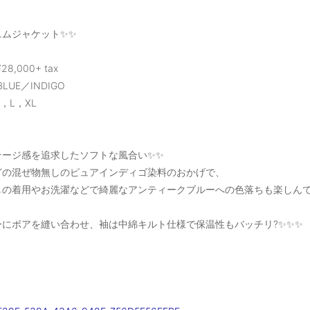
ニムジャケット✨✨
28,000+ tax
BLUE／INDIGO
M，L，XL
テージ感を追求したソフトな風合い✨✨
どの混ぜ物無しのピュアインディゴ染料のおかげで、
しの着用やお洗濯などで綺麗なアンティークブルーへの色落ちも楽しんでい
ーにボアを縫い合わせ、袖は中綿キルト仕様で保温性もバッチリ?✨✨✨