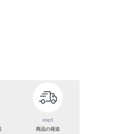
step5
認
商品の発送