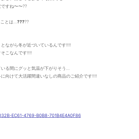
ですね〜〜??
ことは…❓❓❓??
とながら冬が近づいているんです‼️‼️
そこなんです‼️‼️
ている間にグッと気温が下がりそう…
に向けて大活躍間違いなしの商品のご紹介です‼️‼️