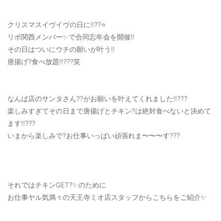
OUTERS : アウター
クリスマスイヴイヴの日に‼️??⭐️
LADIES : レディース
リポ関西メンバー✨で合同忘年会を開催‼️
DENIM : デニム
その日はついにウチの願いが叶う‼️
唐揚げ?食べ放題‼️???笑
PANTS/SKIRT : パンツ・スカート
TOPS : トップス
なんば店のサンタさん??がお願いを叶えてくれました‼️???
OUTERS : アウター
楽しみすぎてその日まで唐揚げとチキン?は絶対食べないと決めて
ます‼️???
OUTLET : アウトレット
いまから楽しみで?お仕事いっぱい頑張れま〜〜〜す???
MENS : メンズ
LADIES : レディース
新規会員登録
それではチキンGET?✨のために
お仕事ヤル気満々の天王寺ミオ店スタッフからこちらをご紹介✨
お買い物カゴ