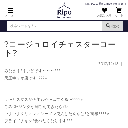
岡山デニム通販のRipo trenta anni
メニュー
お気に入り
カート
検索
?コージュロイチェスターコー
ログイン
新規会員登録
（
）
ト?
MENS : メンズ
2017/12/13
｜
DENIM : デニム
みなさま?まいどです〜〜〜???
PANTS : パンツ
天王寺ミオ店です‼️???⭐️
TOPS : トップス
T-SHIRT : Tシャツ
ク〜リスマスが今年もや〜ぁてくる〜????✨
このCMソングが聞こえてきたら?✨
KNIT : ニット
いよいよクリスマスシーズン突入したんやな?と実感????⭐️
フライドチキン?食べたくなります???
SHIRT : シャツ