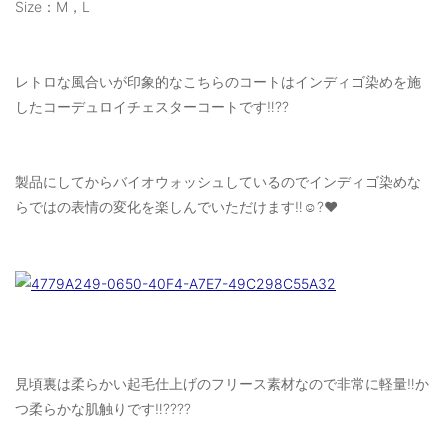
Size：M，L
レトロな風合いが印象的なこちらのコートはインディゴ染めを施
したコーデュロイチェスターコートです‼️??
製品にしてからバイオウォッシュしているのでインディゴ染めな
らではの表情の変化を楽しんでいただけます‼️☺️?❤️
見頃裏は柔らかい起毛仕上げのフリース素材なので非常に軽量‼️か
つ柔らかな肌触りです‼️????