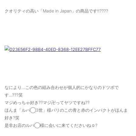
クオリティの高い「Made in Japan」の商品です‼️????
なにより…この色の組み合わせが個人的にかなりのドツボで
す…???笑
マジめっちゃ好き??マジ卍ってヤツですね??
ほんま「ルパ◯3世」様バリのこの青と赤のインパクトがほんま
好き?笑
是非お店のルパ◯様に会いに来てくださいね☺️?