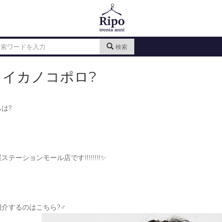
検索
ライカノコポロ?
は?
ステーションモール店です‼️‼️‼️‼️✨
介するのはこちら?‍♂️