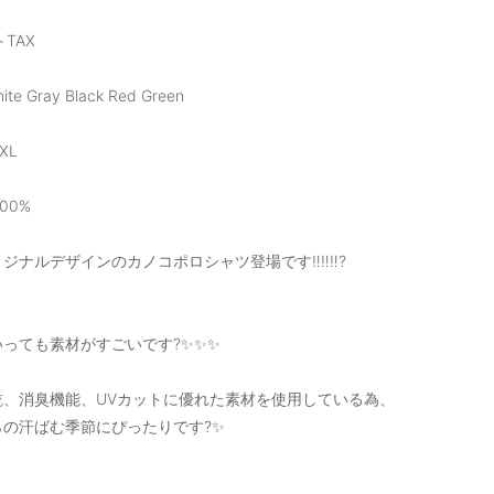
＋TAX
hite Gray Black Red Green
〜XL
00%
ジナルデザインのカノコポロシャツ登場です‼️‼️‼️?
っても素材がすごいです?✨✨✨
乾、消臭機能、UVカットに優れた素材を使用している為、
らの汗ばむ季節にぴったりです?✨