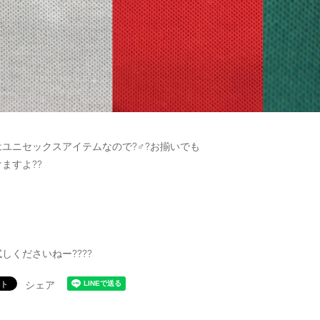
ユニセックスアイテムなので?‍♂️?お揃いでも
ますよ??
しくださいねー????
シェア