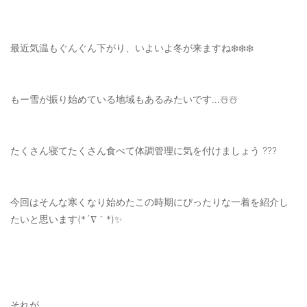
OUTERS : アウター
LADIES : レディース
最近気温もぐんぐん下がり、いよいよ冬が来ますね❄️❄️❄️
DENIM : デニム
PANTS/SKIRT : パンツ・スカート
もー雪が振り始めている地域もあるみたいです…☃️☃️
TOPS : トップス
OUTERS : アウター
たくさん寝てたくさん食べて体調管理に気を付けましょう ???
OUTLET : アウトレット
MENS : メンズ
今回はそんな寒くなり始めたこの時期にぴったりな一着を紹介し
たいと思います(*´∇｀*)✨
LADIES : レディース
新規会員登録
お買い物カゴ
それが…