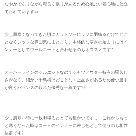
なやかでありながら程良く張りがあるため心地よい着心地に仕立
てられています☺️
少し肌寒くなってきた頃にカットソーにラフに羽織るだけでどこ
となくシックな雰囲気にまとまり、本格的な寒さの始まりにはイ
ンナーとしてウールコートと合わせるのもオススメです?
オーバーラインのシルエットなのでシャツアウター特有の堅苦し
さがなく、細かい千鳥柄はどことなく上品さがあるため使い勝手
が良くバランスの取れた優秀な一着です?✨
少し肌寒い時に一枚羽織るととても暖かいですし、これからもっ
と寒くなった時はコートのインナーに差し色として使うのも相性
抜群です?