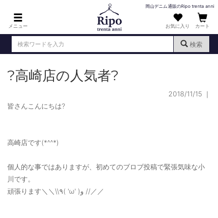
岡山デニム通販のRipo trenta anni
メニュー
お気に入り
カート
検索
?高崎店の人気者?
ログイン
新規会員登録
（
）
2018/11/15
｜
MENS : メンズ
皆さんこんにちは?
DENIM : デニム
PANTS : パンツ
高崎店です(*^^*)
TOPS : トップス
個人的な事ではありますが、初めてのブロブ投稿で緊張気味な小
T-SHIRT : Tシャツ
川です。
KNIT : ニット
頑張ります＼＼\\٩( 'ω' )و //／／
SHIRT : シャツ