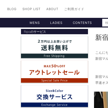
BLOG
SHOP LIST
ABOUT
ご利用ガイド
MENS
LADIES
CONTENTS
Ripoのサービス
新
こんに
新宿マ
新宿マ
早速オ