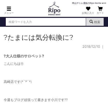
岡山デニム通販のRipo trenta anni
メニュー
お気に入り
カート
検索
?たまには気分転換に?
ログイン
新規会員登録
（
）
2018/12/10
｜
MENS : メンズ
DENIM : デニム
?大人仕様のサロペット?
こんにちは☃️
PANTS : パンツ
TOPS : トップス
高崎店です(*´꒳`*)
T-SHIRT : Tシャツ
KNIT : ニット
今週もブログ頑張って書きます小川です??
SHIRT : シャツ