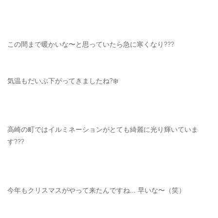
OUTERS : アウター
LADIES : レディース
この間まで暖かいな〜と思っていたら急に寒くなり???
DENIM : デニム
PANTS/SKIRT : パンツ・スカート
気温もだいぶ下がってきましたね?❄️
TOPS : トップス
OUTERS : アウター
OUTLET : アウトレット
高崎の町ではイルミネーションがとても綺麗に光り輝いていま
MENS : メンズ
す???
LADIES : レディース
新規会員登録
今年もクリスマスがやって来たんですね… 早いな〜（笑）
お買い物カゴ