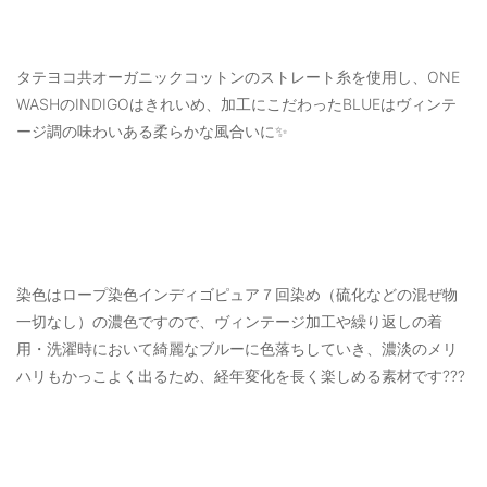
タテヨコ共オーガニックコットンのストレート糸を使用し、ONE
WASHのINDIGOはきれいめ、加工にこだわったBLUEはヴィンテ
ージ調の味わいある柔らかな風合いに✨
染色はロープ染色インディゴピュア７回染め（硫化などの混ぜ物
一切なし）の濃色ですので、ヴィンテージ加工や繰り返しの着
用・洗濯時において綺麗なブルーに色落ちしていき、濃淡のメリ
ハリもかっこよく出るため、経年変化を長く楽しめる素材です???