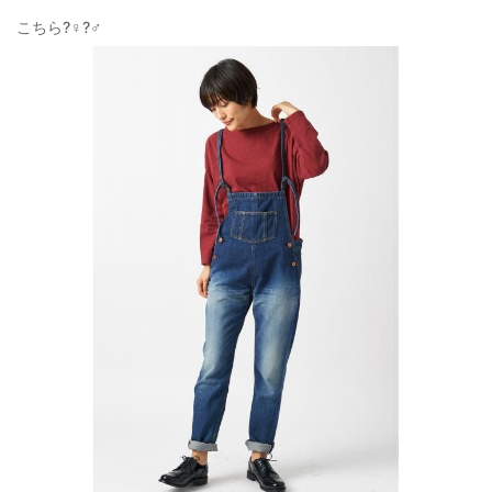
こちら?‍♀️?‍♂️