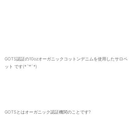
GOTS認証の10ozオーガニックコットンデニムを使用したサロペ
ット です(*´꒳`*)
GOTSとはオーガニック認証機関のことです?