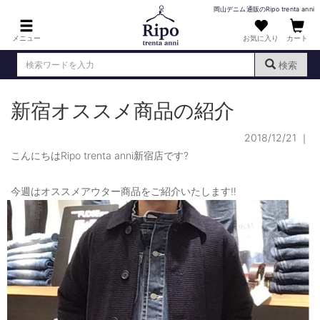
岡山デニム通販のRipo trenta anni
メニュー
お気に入り
カート
検索
新宿オススメ商品の紹介
ログイン
新規会員登録
（
）
2018/12/21
｜
MENS : メンズ
こんにちはRipo trenta anni新宿店です?
DENIM : デニム
今週はオススメアウター商品をご紹介いたします‼️
PANTS : パンツ
TOPS : トップス
T-SHIRT : Tシャツ
KNIT : ニット
SHIRT : シャツ