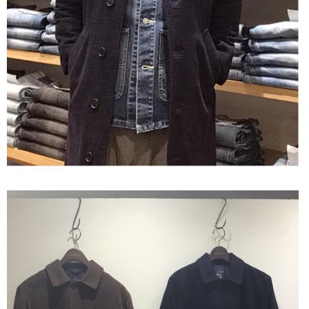
OUTERS : アウター
LADIES : レディース
DENIM : デニム
PANTS/SKIRT : パンツ・スカート
TOPS : トップス
OUTERS : アウター
OUTLET : アウトレット
MENS : メンズ
LADIES : レディース
新規会員登録
お買い物カゴ