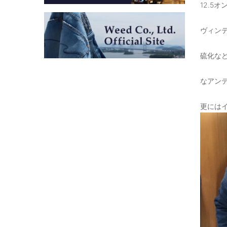
12.5
ヴィン
硫化な
なアン
更にはイ