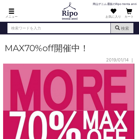
岡山デニム通販のRipo trenta anni
メニュー
お気に入り
カート
検索
MAX70%off開催中！
ログイン
新規会員登録
（
）
2019/01/14
｜
MENS : メンズ
DENIM : デニム
PANTS : パンツ
TOPS : トップス
T-SHIRT : Tシャツ
KNIT : ニット
SHIRT : シャツ