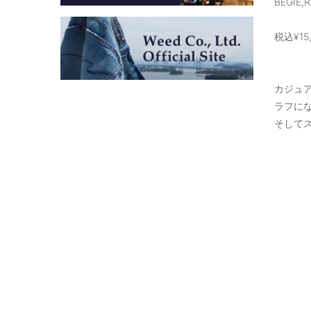
BEGIE,
税込¥15
カジュ
ラフに
そして