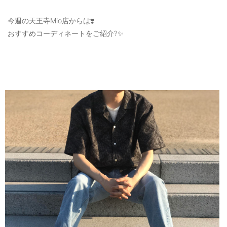
OUTERS : アウター
今週の天王寺Mio店からは❣️
LADIES : レディース
おすすめコーディネートをご紹介?✨
DENIM : デニム
PANTS/SKIRT : パンツ・スカート
TOPS : トップス
OUTERS : アウター
OUTLET : アウトレット
MENS : メンズ
LADIES : レディース
新規会員登録
お買い物カゴ