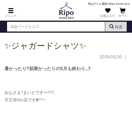
岡山デニム通販のRipo trenta anni
メニュー
お気に入り
カート
検索
✨ジャガードシャツ✨
ログイン
新規会員登録
（
）
2019/05/30
｜
MENS : メンズ
DENIM : デニム
暑かったり?肌寒かったりの5月も終わり…?
PANTS : パンツ
TOPS : トップス
みなさま?まいどです〜???
天王寺Mio店です❣️??✨
T-SHIRT : Tシャツ
KNIT : ニット
SHIRT : シャツ