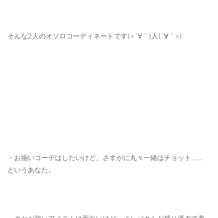
そんな2人のオソロコーディネートです(=´∀｀)人(´∀｀=)
・お揃いコーデはしたいけど、さすがに丸々一緒はチョット……
というあなた。