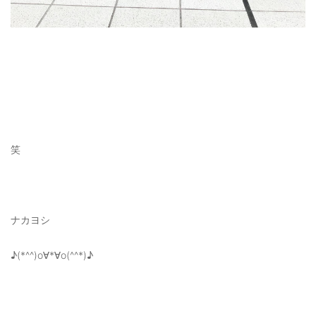
笑
ナカヨシ
♪(*^^)o∀*∀o(^^*)♪