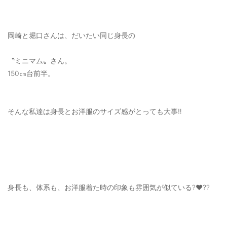
OUTERS : アウター
LADIES : レディース
岡崎と堀口さんは、だいたい同じ身長の
DENIM : デニム
〝ミニマム〟さん。
PANTS/SKIRT : パンツ・スカート
150㎝台前半。
TOPS : トップス
OUTERS : アウター
そんな私達は身長とお洋服のサイズ感がとっても大事‼️
OUTLET : アウトレット
MENS : メンズ
LADIES : レディース
身長も、体系も、お洋服着た時の印象も雰囲気が似ている?❤️??
新規会員登録
お買い物カゴ