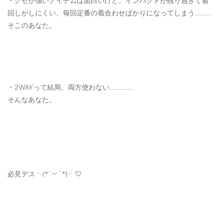
・クセが強いアイテムは面白いけど、インパクトが残り過ぎて着
回しがしにくい、毎回定番の着合わせばかりになってしまう………
そこのあなた。
・2WAYって結局、両方使わない…………
そんなあなた。
必見デス╰(*´︶`*)╯♡