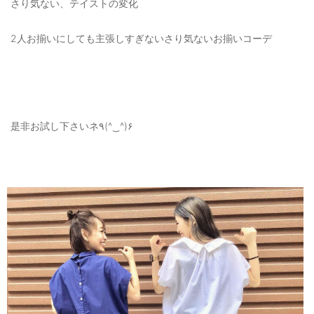
さり気ない、テイストの変化
2人お揃いにしても主張しすぎないさり気ないお揃いコーデ
是非お試し下さいネ٩(^‿^)۶