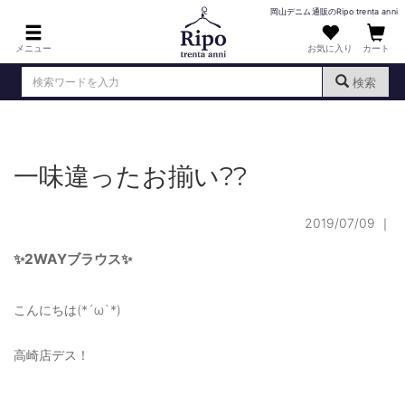
岡山デニム通販のRipo trenta anni
メニュー
お気に入り
カート
検索
ログイン
新規会員登録
（
）
一味違ったお揃い??
MENS : メンズ
DENIM : デニム
2019/07/09
｜
PANTS : パンツ
✨2WAYブラウス✨
TOPS : トップス
こんにちは(*´ω`*)
T-SHIRT : Tシャツ
KNIT : ニット
高崎店デス！
SHIRT : シャツ