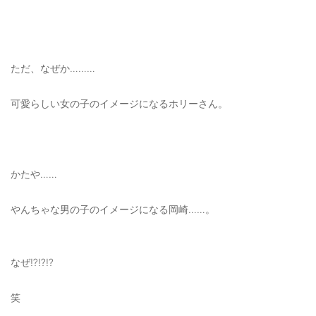
ご利用ガイド
特定商取引法に基づく表記
ただ、なぜか………
ご利用規約
可愛らしい女の子のイメージになるホリーさん。
お問い合わせ
かたや……
やんちゃな男の子のイメージになる岡崎……。
なぜ⁉️⁉️⁉️
笑