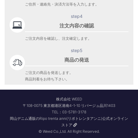
ご住所・連絡先・決済方法等を入力します。
step4
注文内容の確認
ご注文内容を確認し、注文確定します。
step5
商品の発送
ご注文の商品を発送します。
商品到着をお待ち下さい。
株式会社 WEED
〒108-0075 東京都港区港南4-1-10 リバージュ品川1403
TEL：03-5781-3178
岡山デニム通販のRipo trenta anni(リポトレンタアンニ)公式オンライン
ストア
© Weed Co.,Ltd. All Right Reserved.