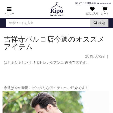
岡山デニム通販のRipo trenta anni
メニュー
お気に入り
カート
検索
吉祥寺パルコ店今週のオススメ
ログイン
新規会員登録
（
）
アイテム
MENS : メンズ
2019/07/22
｜
DENIM : デニム
はじまりました！リポトレンタアンニ 吉祥寺店です。
PANTS : パンツ
TOPS : トップス
T-SHIRT : Tシャツ
今週は今の時期にピッタリなアイテムのご紹介です！
KNIT : ニット
SHIRT : シャツ