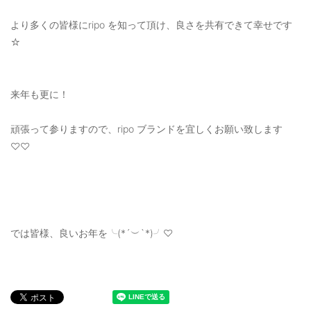
より多くの皆様にripo を知って頂け、良さを共有できて幸せです
☆
来年も更に！
頑張って参りますので、ripo ブランドを宜しくお願い致します
♡♡
では皆様、良いお年を╰(*´︶`*)╯♡