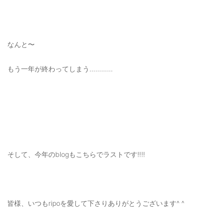
OUTERS : アウター
LADIES : レディース
なんと〜
DENIM : デニム
PANTS/SKIRT : パンツ・スカート
もう一年が終わってしまう…………
TOPS : トップス
OUTERS : アウター
OUTLET : アウトレット
MENS : メンズ
そして、今年のblogもこちらでラストです‼️‼️
LADIES : レディース
新規会員登録
皆様、いつもripoを愛して下さりありがとうございます^ ^
お買い物カゴ