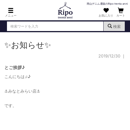
岡山デニム通販のRipo trenta anni
メニュー
お気に入り
カート
検索
✨お知らせ✨
ログイン
新規会員登録
（
）
2019/12/30
｜
MENS : メンズ
DENIM : デニム
とご挨拶♪
こんにちは♫♪
PANTS : パンツ
TOPS : トップス
⚓︎みなとみらい店⚓︎
T-SHIRT : Tシャツ
です。
KNIT : ニット
SHIRT : シャツ