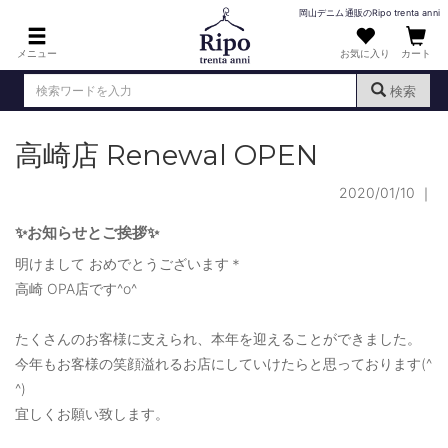
岡山デニム通販のRipo trenta anni
メニュー
お気に入り
カート
検索
高崎店 Renewal OPEN
ログイン
新規会員登録
（
）
2020/01/10
｜
MENS : メンズ
DENIM : デニム
✨お知らせとご挨拶✨
明けまして おめでとうございます＊
PANTS : パンツ
高崎 OPA店です^o^
TOPS : トップス
たくさんのお客様に支えられ、本年を迎えることができました。
T-SHIRT : Tシャツ
今年もお客様の笑顔溢れるお店にしていけたらと思っております(^
KNIT : ニット
^)
宜しくお願い致します。
SHIRT : シャツ