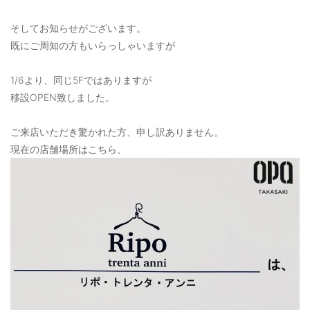
OUTERS : アウター
そしてお知らせがございます。
LADIES : レディース
既にご周知の方もいらっしゃいますが
DENIM : デニム
1/6より、同じ5Fではありますが
PANTS/SKIRT : パンツ・スカート
移設OPEN致しました。
TOPS : トップス
ご来店いただき驚かれた方、申し訳ありません。
OUTERS : アウター
現在の店舗場所はこちら、
OUTLET : アウトレット
MENS : メンズ
LADIES : レディース
新規会員登録
お買い物カゴ