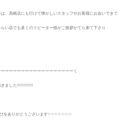
年は、高崎店にも行けて懐かしいスタッフやお客様にお会いできて
みらい店でも多くのリピーター様がご挨拶がてら来て下さり
ーーーーーーーーーーーーーーーーーーーく
た‼️‼️‼️‼️‼️‼️‼️
びをありがとうございます✨✨✨✨✨✨✨