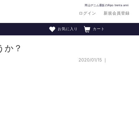
岡山デニム通販のRipo trenta anni
ログイン
新規会員登録
お気に入り
カート
うか？
2020/01/15
｜