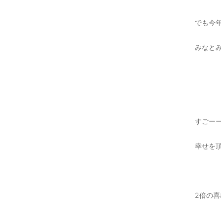
でも今
みなと
すごー
幸せを頂きまし
2倍の喜