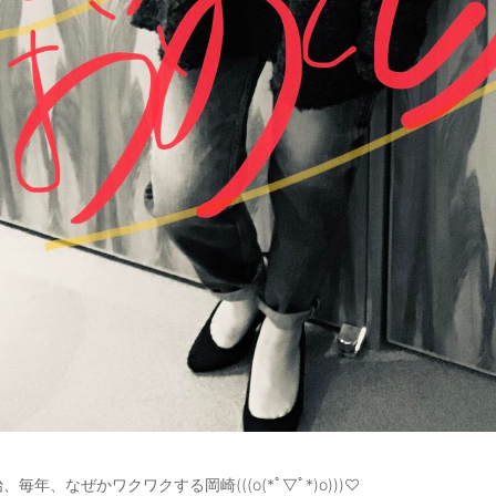
、毎年、なぜかワクワクする岡崎(((o(*ﾟ▽ﾟ*)o)))♡