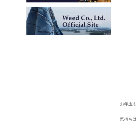
お年玉
気持ち