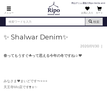
岡山デニム通販のRipo trenta anni
メニュー
お気に入り
カート
検索
✨ Shalwar Denim✨
ログイン
新規会員登録
（
）
2020/01/30
｜
MENS : メンズ
DENIM : デニム
春ってもうすぐ☘って思える今年の冬ですね☺️❤️
PANTS : パンツ
TOPS : トップス
みなさま❤️まいどです〜⭐️⭐️⭐️
T-SHIRT : Tシャツ
天王寺Mio店です❣️☺️✨
KNIT : ニット
SHIRT : シャツ