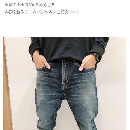
今週の天王寺Mio店からは❣️
OUTERS : アウター
☘春物新作デニムパンツ☘をご紹介✨✨✨
LADIES : レディース
DENIM : デニム
PANTS/SKIRT : パンツ・スカート
TOPS : トップス
OUTERS : アウター
OUTLET : アウトレット
MENS : メンズ
LADIES : レディース
新規会員登録
お買い物カゴ