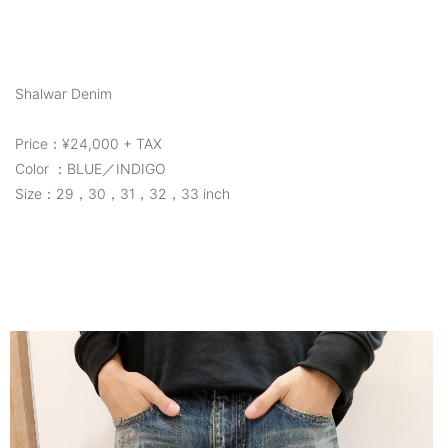
Shalwar Denim
Price：¥24,000 + TAX
Color ：BLUE／INDIGO
Size：29，30，31，32，33 inch