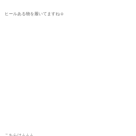
ヒールある物を履いてますね☺️
こちらは↓↓↓