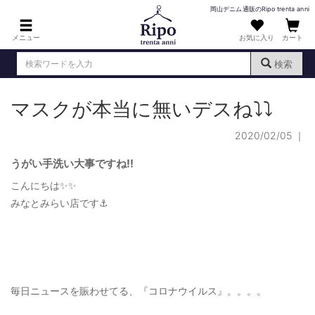
岡山デニム通販のRipo trenta anni
メニュー
お気に入り
カート
検索
マスクが本当に無いデスね⤵︎⤵︎
ログイン
新規会員登録
（
）
2020/02/05
｜
MENS : メンズ
DENIM : デニム
うがい手洗い大事ですね‼️
こんにちは✨✨
PANTS : パンツ
みなとみらい店です⚓︎
TOPS : トップス
T-SHIRT : Tシャツ
KNIT : ニット
毎日ニュースを賑わせてる、『コロナウイルス』。。。。
SHIRT : シャツ