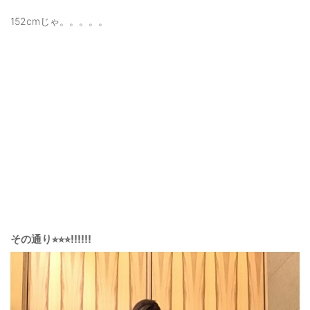
152cmじゃ。。。。。
その通り⭐︎⭐︎⭐︎‼️‼️‼️