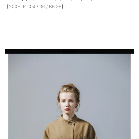
【200HLPT050/ 36 / BEIGE】