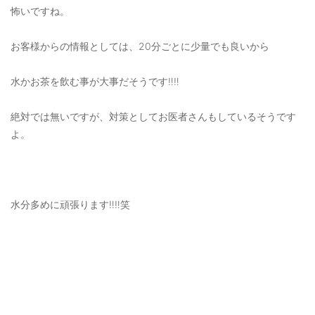
怖いですね。
OUTERS : アウター
LADIES : レディース
お客様からの情報としては、20分ごとに少量でも良いから
DENIM : デニム
水かお茶を飲む事が大事だそうです‼️‼️
PANTS/SKIRT : パンツ・スカート
絶対では無いですが、対策としてお医者さんもしているそうです
TOPS : トップス
よ。
OUTERS : アウター
OUTLET : アウトレット
MENS : メンズ
水分多めに頑張ります‼️‼️笑
LADIES : レディース
新規会員登録
お買い物カゴ