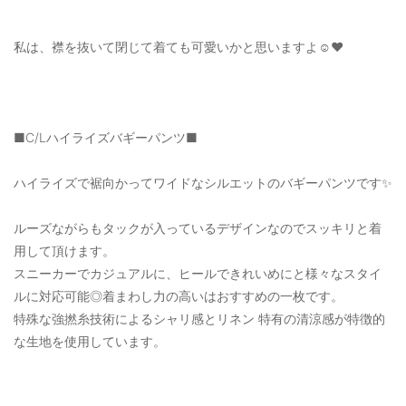
私は、襟を抜いて閉じて着ても可愛いかと思いますよ☺️❤️
■C/Lハイライズバギーパンツ■
ハイライズで裾向かってワイドなシルエットのバギーパンツです✨
ルーズながらもタックが入っているデザインなのでスッキリと着
用して頂けます。
スニーカーでカジュアルに、ヒールできれいめにと様々なスタイ
ルに対応可能◎着まわし力の高いはおすすめの一枚です。
特殊な強撚糸技術によるシャリ感とリネン 特有の清涼感が特徴的
な生地を使用しています。