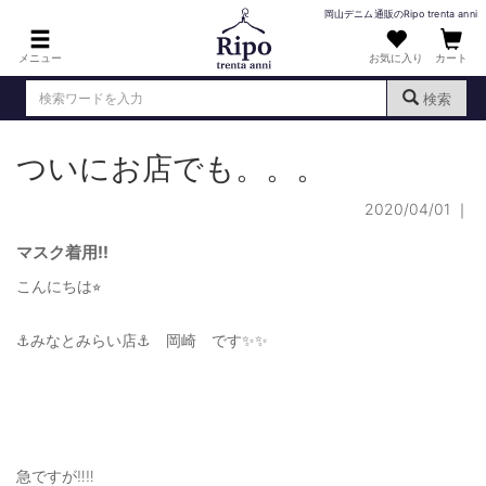
岡山デニム通販のRipo trenta anni
メニュー
お気に入り
カート
検索
ついにお店でも。。。
ログイン
新規会員登録
（
）
2020/04/01
｜
MENS : メンズ
DENIM : デニム
マスク着用‼️
こんにちは⭐︎
PANTS : パンツ
TOPS : トップス
⚓︎みなとみらい店⚓︎ 岡崎 です✨✨
T-SHIRT : Tシャツ
KNIT : ニット
SHIRT : シャツ
急ですが‼️‼️