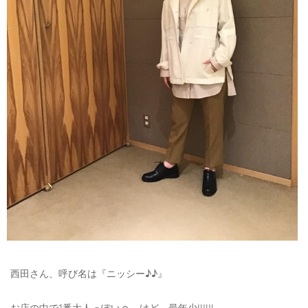
西田さん、呼び名は『ニッシー♪♪』
お店の中で1番大人っぽい☺️ けど、最年少‼️‼️‼️