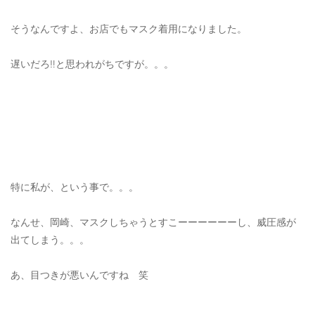
OUTERS : アウター
そうなんですよ、お店でもマスク着用になりました。
LADIES : レディース
遅いだろ‼️と思われがちですが。。。
DENIM : デニム
PANTS/SKIRT : パンツ・スカート
TOPS : トップス
OUTERS : アウター
OUTLET : アウトレット
特に私が、という事で。。。
MENS : メンズ
なんせ、岡崎、マスクしちゃうとすこーーーーーーし、威圧感が
LADIES : レディース
出てしまう。。。
新規会員登録
あ、目つきが悪いんですね 笑
お買い物カゴ