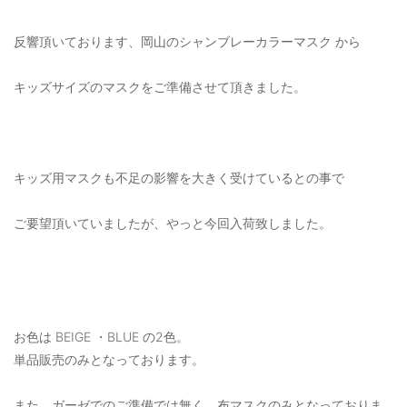
OUTERS : アウター
反響頂いております、岡山のシャンブレーカラーマスク から
LADIES : レディース
DENIM : デニム
キッズサイズのマスクをご準備させて頂きました。
PANTS/SKIRT : パンツ・スカート
TOPS : トップス
キッズ用マスクも不足の影響を大きく受けているとの事で
OUTERS : アウター
ご要望頂いていましたが、やっと今回入荷致しました。
OUTLET : アウトレット
MENS : メンズ
LADIES : レディース
お色は BEIGE ・BLUE の2色。
新規会員登録
単品販売のみとなっております。
お買い物カゴ
また、ガーゼでのご準備では無く、布マスクのみとなっておりま