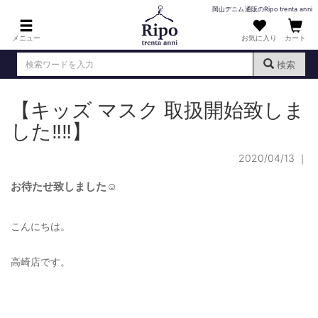
岡山デニム通販のRipo trenta anni
メニュー
お気に入り
カート
検索
【キッズ マスク 取扱開始致しま
ログイン
新規会員登録
（
）
した‼️‼️】
MENS : メンズ
2020/04/13
｜
DENIM : デニム
お待たせ致しました☺️
PANTS : パンツ
TOPS : トップス
こんにちは。
T-SHIRT : Tシャツ
高崎店です。
KNIT : ニット
SHIRT : シャツ