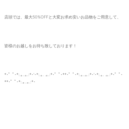
店頭では、最大50%OFFと大変お求め安いお品物をご用意して、
皆様のお越しをお待ち致しております！
*･゜ﾟ･*:.｡..｡.:*･'･*:.｡. .｡.:*･゜ﾟ･**･゜ﾟ･*:.｡..｡.:*･'･*:.｡. .｡.:*･゜ﾟ･
**･゜ﾟ･*:.｡..｡.:*･