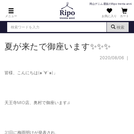
岡山デニム通販のRipo trenta anni
メニュー
お気に入り
カート
検索
夏が来たで御座います✨✨✨
ログイン
新規会員登録
（
）
2020/08/06
｜
MENS : メンズ
DENIM : デニム
皆様、こんにちは(๑´∀`๑)」
PANTS : パンツ
TOPS : トップス
天王寺MIO店、奥村で御座います♫
T-SHIRT : Tシャツ
KNIT : ニット
SHIRT : シャツ
31日に梅雨明けが発表され、