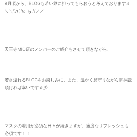
9月頃から、BLOGも若い衆に担ってもらおうと考えております♫
＼＼\\٩( 'ω' )و //／／
天王寺MIO店のメンバーのご紹介もさせて頂きながら、
若さ溢れるBLOGをお楽しみに、また、温かく見守りながら御拝読
頂ければ幸いです☆彡
マスクの着用が必須な日々が続きますが、適度なリフレッシュも
必須です！！