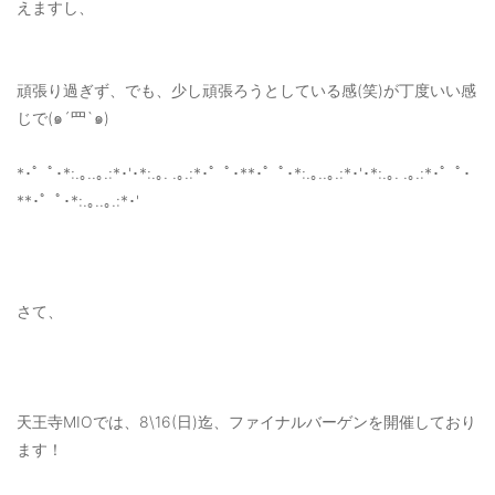
えますし、
頑張り過ぎず、でも、少し頑張ろうとしている感(笑)が丁度いい感
じで(๑´罒`๑)
*･゜ﾟ･*:.｡..｡.:*･'･*:.｡. .｡.:*･゜ﾟ･**･゜ﾟ･*:.｡..｡.:*･'･*:.｡. .｡.:*･゜ﾟ･
**･゜ﾟ･*:.｡..｡.:*･'
さて、
天王寺MIOでは、8\16(日)迄、ファイナルバーゲンを開催しており
ます！