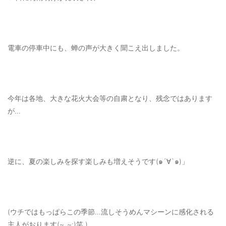
OUTERS : アウター
LADIES : レディース
電車の停車中にも、蝉の声が大きく聞こえ出しました。
DENIM : デニム
PANTS/SKIRT : パンツ・スカート
TOPS : トップス
今年は各地、大きな花火大会等の自粛となり、残念ではあります
OUTERS : アウター
が…
OUTLET : アウトレット
MENS : メンズ
逆に、夏の楽しみを探す楽しみも増えそうです(๑´∀`๑)」
LADIES : レディース
新規会員登録
お買い物カゴ
(ウチではもっぱらこの季節…流しそうめんマシーンに感化される
主人がおります(~_~;)笑 )