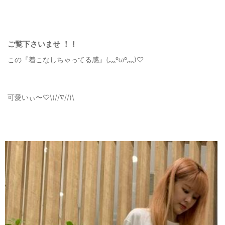
ご覧下さいませ ！！
この『着こなしちゃってる感』(灬ºωº灬)♡
可愛いぃ〜♡\(//∇//)\