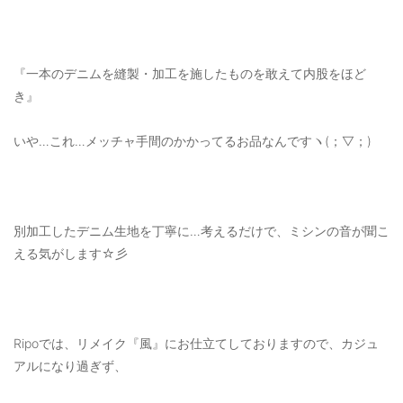
『一本のデニムを縫製・加工を施したものを敢えて内股をほど
き』
いや…これ…メッチャ手間のかかってるお品なんですヽ(；▽；)
別加工したデニム生地を丁寧に…考えるだけで、ミシンの音が聞こ
える気がします☆彡
Ripoでは、リメイク『風』にお仕立てしておりますので、カジュ
アルになり過ぎず、