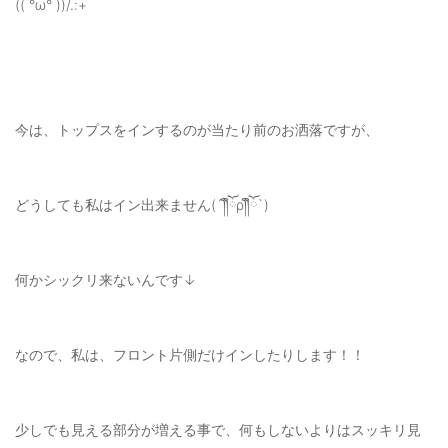
(( °ω° ))/.:+
今は、トップスをインするのが当たり前のお洒落ですが、
どうしても私はイン出来ません(´༎ຶོρ༎ຶོ`)
何かシックリ来ないんです↓
なので、私は、フロント片側だけインしたりします！！
少しでも見える部分が増える事で、何もしないよりはスッキリ見