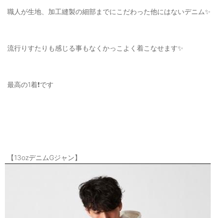
職人が生地、加工縫製の細部までにこだわった他にはないデニム✨
流行りすたりも感じる事もなくかっこよく着こなせます✨
最高の1着❗️です
【13ozデニムGジャン】