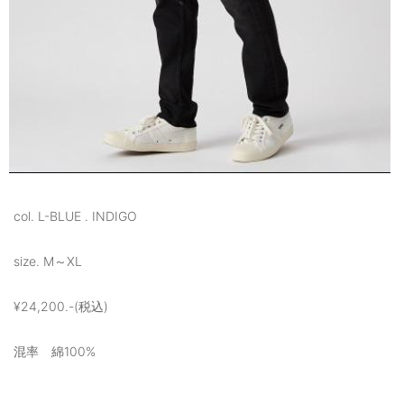
col. L-BLUE . INDIGO
size. M～XL
¥24,200.-(税込)
混率 綿100%