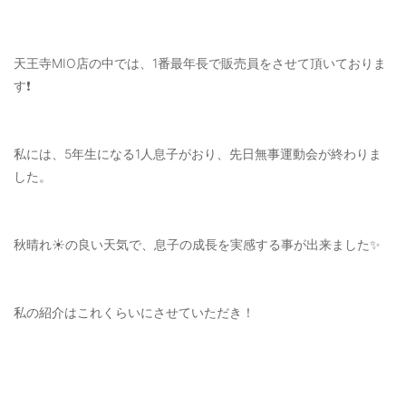
OUTERS : アウター
LADIES : レディース
天王寺MIO店の中では、1番最年長で販売員をさせて頂いておりま
す❗️
DENIM : デニム
PANTS/SKIRT : パンツ・スカート
私には、5年生になる1人息子がおり、先日無事運動会が終わりま
TOPS : トップス
した。
OUTERS : アウター
OUTLET : アウトレット
秋晴れ☀️の良い天気で、息子の成長を実感する事が出来ました✨
MENS : メンズ
LADIES : レディース
私の紹介はこれくらいにさせていただき！
新規会員登録
お買い物カゴ