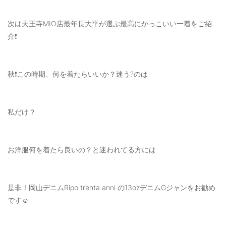
ご利用ガイド
次は天王寺MIO店最年長大平が選ぶ最高にかっこいい一着をご紹
特定商取引法に基づく表記
介❗️
ご利用規約
秋❗️この時期、何を着たらいいか？迷う?のは
お問い合わせ
私だけ？
お洋服何を着たら良いの？と迷われてる方には
是非！岡山デニムRipo trenta anni の13ozデニムGジャンをお勧め
です☺️