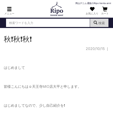
岡山デニム通販のRipo trenta anni
メニュー
お気に入り
カート
検索
秋❗️秋❗️秋❗️
ログイン
新規会員登録
（
）
2020/10/15
｜
MENS : メンズ
DENIM : デニム
はじめまして
PANTS : パンツ
TOPS : トップス
皆様こんにちは☺️天王寺MIO店大平と申します。
T-SHIRT : Tシャツ
KNIT : ニット
はじめましてなので、少し自己紹介を❗️
SHIRT : シャツ