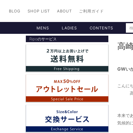
BLOG
SHOP LIST
ABOUT
ご利用ガイド
MENS
LADIES
CONTENTS
Ripoのサービス
高崎
GWい
こんにち
高崎店
本来で
気候的