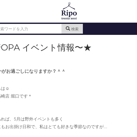
検索
OPA イベント情報〜★
かがお過ごしになりますか？＾＾
は☺️
 堀口です＊
あれば、5月は野外イベントも多く
にもお出掛け日和で、私はとても好きな季節なのですが…