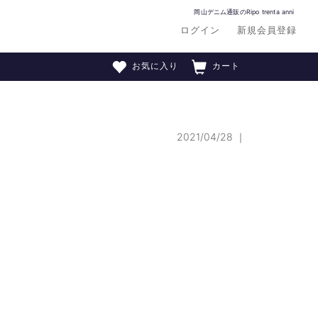
岡山デニム通販のRipo trenta anni
ログイン
新規会員登録
お気に入り
カート
2021/04/28
｜