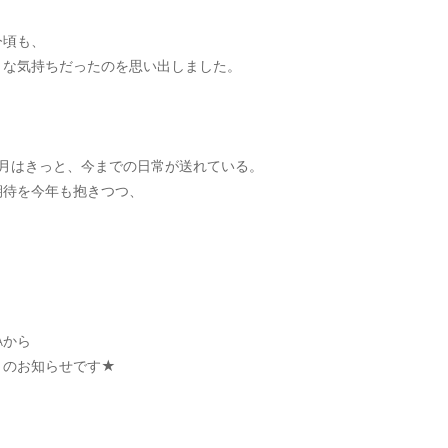
今頃も、
うな気持ちだったのを思い出しました。
5月はきっと、今までの日常が送れている。
期待を今年も抱きつつ、
Aから
トのお知らせです★