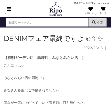
岡山デニム通販のRipo trenta anni
メニュー
お気に入り
カート
検索
DENIMフェア最終ですよ☺️✨✨
ログイン
新規会員登録
（
）
2022/03/18
｜
MENS : メンズ
DENIM : デニム
【有明ガーデン店 高崎店 みなとみらい店 】
こんにちは✨
PANTS : パンツ
TOPS : トップス
みなとみらい店の岡崎です。
T-SHIRT : Tシャツ
みなさん春服はご準備されました⁇
KNIT : ニット
気温が一気に上がって、いざ着る時に何も無かった。
SHIRT : シャツ