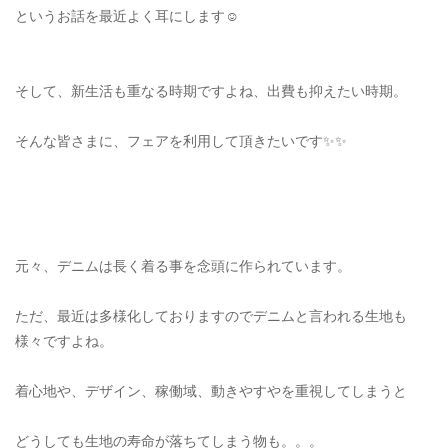
というお話を最近よく耳にします☺️
OUTERS : アウター
LADIES : レディース
そして、新生活も重なる時期ですよね、出費も抑えたい時期。
DENIM : デニム
PANTS/SKIRT : パンツ・スカート
そんな皆さまに、フェアを利用して頂きたいです✨✨
TOPS : トップス
OUTERS : アウター
OUTLET : アウトレット
元々、デニムは長く着る事を念頭に作られています。
MENS : メンズ
ただ、最近は多様化しておりますのでデニムと言われる生地も
LADIES : レディース
様々ですよね。
新規会員登録
着心地や、デザイン、稼働域、動きやすやを重視してしまうと
お買い物カゴ
どうしても生地の寿命が落ちてしまう物も。。。