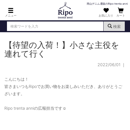
岡山デニム通販のRipo trenta anni
メニュー
お気に入り
カート
検索
【待望の入荷！】小さな主役を
ログイン
新規会員登録
（
）
連れて行く
MENS : メンズ
2022/06/01
｜
DENIM : デニム
PANTS : パンツ
こんにちは！
皆さまいつもRipoでお買い物をお楽しみいただき、ありがとうご
TOPS : トップス
ざいます。
T-SHIRT : Tシャツ
Ripo trenta anniの広報担当です☺
KNIT : ニット
SHIRT : シャツ