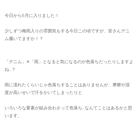
OUTERS : アウター
今日から6月に入りました！
LADIES : レディース
DENIM : デニム
少しずつ梅雨入りの雰囲気もする今日この頃ですが、皆さんデニ
ム履いてますか！？
PANTS/SKIRT : パンツ・スカート
TOPS : トップス
「デニム」✕「雨」となると気になるのが色落ちだったりしますよ
OUTERS : アウター
ね‥？
OUTLET : アウトレット
雨に濡れたくらいじゃ色落ちすることはありませんが、摩擦や湿
MENS : メンズ
度が高いせいで汗をかいてしまったりと
LADIES : レディース
いろいろな要素が組み合わさって色落ち‥なんてことはあるかと思
新規会員登録
います。
お買い物カゴ