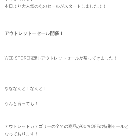
OUTERS : アウター
本日より大人気のあのセールがスタートしましたよ！
LADIES : レディース
DENIM : デニム
アウトレットーセール開催！
PANTS/SKIRT : パンツ・スカート
TOPS : トップス
WEB STORE限定✨アウトレットセールが帰ってきました！
OUTERS : アウター
OUTLET : アウトレット
MENS : メンズ
なななんと！なんと！
LADIES : レディース
なんと言っても！
新規会員登録
アウトレットカテゴリーの全ての商品が60％OFFの特別セールと
お買い物カゴ
なっております！