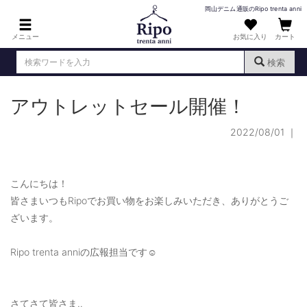
岡山デニム通販のRipo trenta anni
メニュー
お気に入り
カート
検索
アウトレットセール開催！
ログイン
新規会員登録
（
）
2022/08/01
｜
MENS : メンズ
DENIM : デニム
こんにちは！
PANTS : パンツ
皆さまいつもRipoでお買い物をお楽しみいただき、ありがとうご
TOPS : トップス
ざいます。
T-SHIRT : Tシャツ
Ripo trenta anniの広報担当です☺
KNIT : ニット
SHIRT : シャツ
さてさて皆さま‥