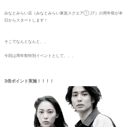
OUTERS : アウター
みなとみらい店（みなとみらい東急スクエア① 2F）の周年祭が本
LADIES : レディース
日からスタートします！
DENIM : デニム
PANTS/SKIRT : パンツ・スカート
そこでなんとなんと、、
TOPS : トップス
今回は周年祭特別イベントとして、、、
OUTERS : アウター
OUTLET : アウトレット
3倍ポイント実施！！！！
MENS : メンズ
LADIES : レディース
新規会員登録
お買い物カゴ