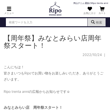
岡山デニム通販のRipo trenta anni
メニュー
お気に入り
カート
検索
【周年祭】みなとみらい店周年
ログイン
新規会員登録
（
）
祭スタート！
MENS : メンズ
2022/10/24
｜
DENIM : デニム
PANTS : パンツ
こんにちは！
皆さまいつもRipoでお買い物をお楽しみいただき、ありがとうご
TOPS : トップス
ざいます。
T-SHIRT : Tシャツ
Ripo trenta anniの広報からお知らせです☺
KNIT : ニット
SHIRT : シャツ
みなとみらい店 周年祭スタート！