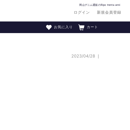
岡山デニム通販のRipo trenta anni
ログイン
新規会員登録
お気に入り
カート
2023/04/28
｜