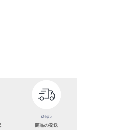
step5
認
商品の発送