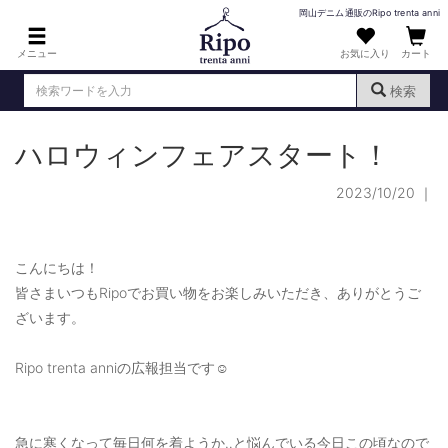
岡山デニム通販のRipo trenta anni
メニュー
お気に入り
カート
検索
ハロウィンフェアスタート！
ログイン
新規会員登録
（
）
2023/10/20
｜
MENS : メンズ
DENIM : デニム
こんにちは！
PANTS : パンツ
皆さまいつもRipoでお買い物をお楽しみいただき、ありがとうご
TOPS : トップス
ざいます。
T-SHIRT : Tシャツ
Ripo trenta anniの広報担当です☺
KNIT : ニット
SHIRT : シャツ
急に寒くなって毎日何を着ようか‥と悩んでいる今日この頃なので