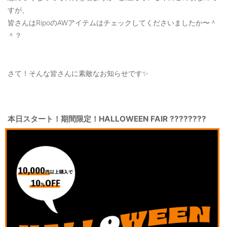
OUTERS : アウター
すが、
皆さんはRipoのAWアイテムはチェックしてくださいましたか〜＾
LADIES : レディース
＾？
DENIM : デニム
PANTS/SKIRT : パンツ・スカート
さて！そんな皆さんに素敵なお知らせです✨
TOPS : トップス
OUTERS : アウター
本日スタート！期間限定！HALLOWEEN FAIR ????????
OUTLET : アウトレット
MENS : メンズ
LADIES : レディース
新規会員登録
お買い物カゴ