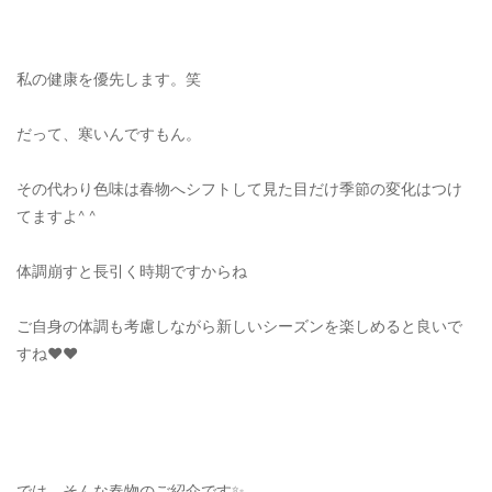
ご利用ガイド
特定商取引法に基づく表記
私の健康を優先します。笑
ご利用規約
だって、寒いんですもん。
お問い合わせ
その代わり色味は春物へシフトして見た目だけ季節の変化はつけ
てますよ^ ^
体調崩すと長引く時期ですからね
ご自身の体調も考慮しながら新しいシーズンを楽しめると良いで
すね❤️❤️
では、そんな春物のご紹介です✨