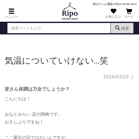
岡山デニム通販のRipo trenta anni
メニュー
お気に入り
カート
検索
ログイン
新規会員登録
（
）
気温についていけない…笑
MENS : メンズ
DENIM : デニム
2024/03/29
｜
PANTS : パンツ
皆さん体調は万全でしょうか？
TOPS : トップス
こんにちは！
T-SHIRT : Tシャツ
みなとみらい 店の岡崎です。
KNIT : ニット
お久しぶりですね！
SHIRT : シャツ
ここ最近の話ではないんですが