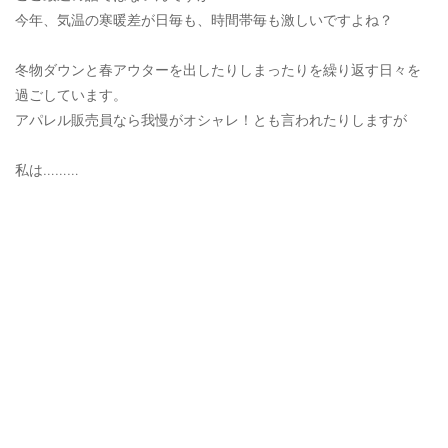
OUTERS : アウター
今年、気温の寒暖差が日毎も、時間帯毎も激しいですよね？
LADIES : レディース
冬物ダウンと春アウターを出したりしまったりを繰り返す日々を
過ごしています。
DENIM : デニム
アパレル販売員なら我慢がオシャレ！とも言われたりしますが
PANTS/SKIRT : パンツ・スカート
私は………
TOPS : トップス
OUTERS : アウター
OUTLET : アウトレット
MENS : メンズ
LADIES : レディース
新規会員登録
お買い物カゴ