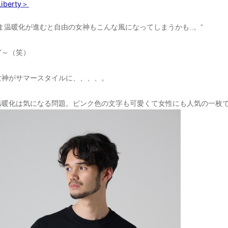
Liberty＞
ま温暖化が進むと自由の女神もこんな風になってしまうかも‥。”
ど～（笑）
女神がサマースタイルに、、、、。
温暖化は気になる問題。ピンク色の文字も可愛くて女性にも人気の一枚