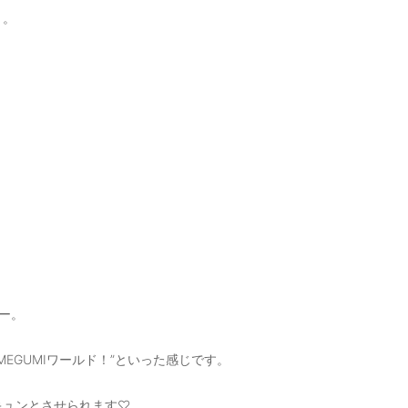
、。
ター。
MEGUMIワールド！”といった感じです。
キュンとさせられます♡