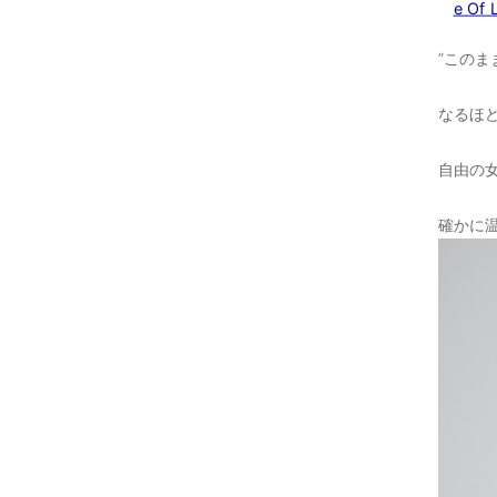
e Of 
“このま
なるほ
自由の
確かに