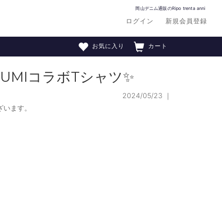
岡山デニム通販のRipo trenta anni
ログイン
新規会員登録
お気に入り
カート
GUMIコラボTシャツ✨
2024/05/23
｜
ざいます。