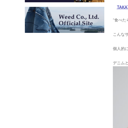
TAKA
“食べた
こんな
個人的
デニム