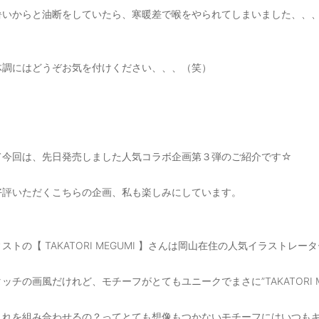
暑いからと油断をしていたら、寒暖差で喉をやられてしまいました、、
体調にはどうぞお気を付けください、、、（笑）
て今回は、先日発売しました人気コラボ企画第３弾のご紹介です☆
好評いただくこちらの企画、私も楽しみにしています。
ストの【 TAKATORI MEGUMI 】さんは岡山在住の人気イラストレー
ッチの画風だけれど、モチーフがとてもユニークでまさに”TAKATORI 
これを組み合わせるの？ってとても想像もつかないモチーフにはいつも