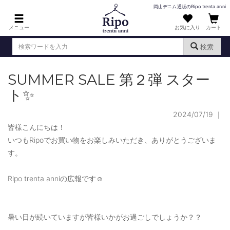
岡山デニム通販のRipo trenta anni
メニュー
お気に入り
カート
検索
SUMMER SALE 第２弾 スター
ログイン
新規会員登録
（
）
ト✨
MENS : メンズ
2024/07/19
｜
DENIM : デニム
皆様こんにちは！
PANTS : パンツ
いつもRipoでお買い物をお楽しみいただき、ありがとうございま
す。
TOPS : トップス
T-SHIRT : Tシャツ
Ripo trenta anniの広報です☺
KNIT : ニット
暑い日が続いていますが皆様いかがお過ごしでしょうか？？
SHIRT : シャツ