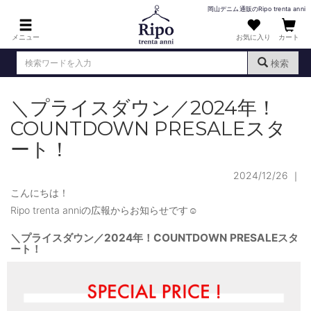
岡山デニム通販のRipo trenta anni
メニュー
お気に入り
カート
検索
＼プライスダウン／2024年！
ログイン
新規会員登録
（
）
COUNTDOWN PRESALEスタ
MENS : メンズ
ート！
DENIM : デニム
2024/12/26
｜
PANTS : パンツ
こんにちは！
Ripo trenta anniの広報からお知らせです☺
TOPS : トップス
＼プライスダウン／2024年！COUNTDOWN PRESALEスタ
T-SHIRT : Tシャツ
ート！
KNIT : ニット
SHIRT : シャツ