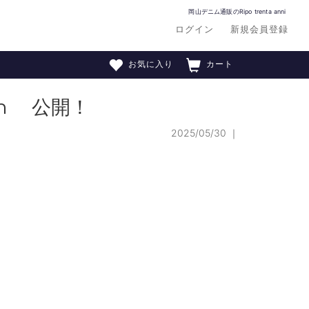
岡山デニム通販のRipo trenta anni
ログイン
新規会員登録
お気に入り
カート
ion 公開！
2025/05/30
｜