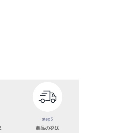
step5
認
商品の発送