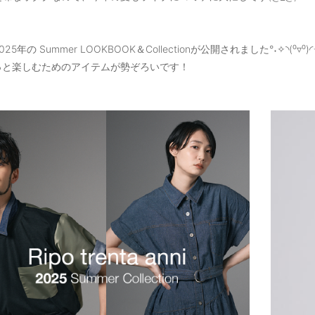
25年の Summer LOOKBOOK＆Collectionが公開されました°˖✧◝(⁰▿⁰)◜
っと楽しむためのアイテムが勢ぞろいです！