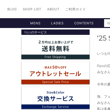
BLOG
SHOP LIST
ABOUT
ご利用ガイド
MENS
LADIES
CONTENTS
Ripoのサービス
'2
いつもR
Ripo
みなさ
今年の夏
海、フ
みなさ
私は多趣