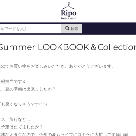
検索
5 Summer LOOKBOOK＆Collect
ipoでお買い物をお楽しみいただき、ありがとうございます。
の広報担当です♫
ん、夏の準備は出来ましたか？
も暑くなりそうです(^^)/
ェス、旅行など…
ん予定はたてましたか？
味なオタクなので、今年の夏もライブにコミケに大忙しです(@_@)