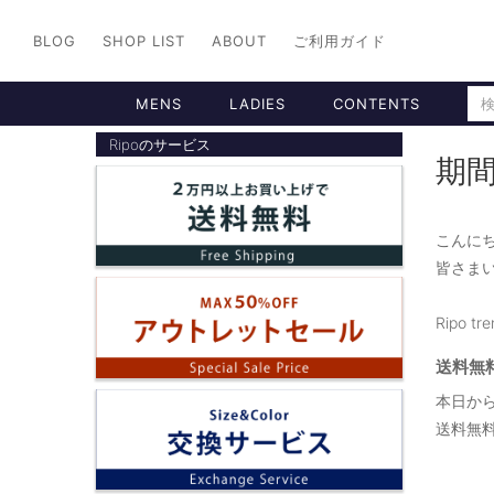
BLOG
SHOP LIST
ABOUT
ご利用ガイド
MENS
LADIES
CONTENTS
Ripoのサービス
期
こんに
皆さまい
Ripo t
送料無
本日から
送料無料