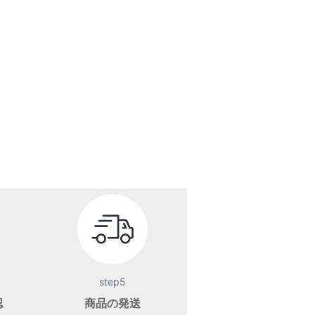
step5
認
商品の発送