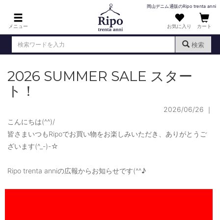
岡山デニム通販のRipo trenta anni
メニュー
お気に入り
カート
検索
2026 SUMMER SALE スター
ログイン
新規会員登録
（
）
ト！
MENS : メンズ
2026/06/26
｜
DENIM : デニム
こんにちは(^^)/
PANTS : パンツ
皆さまいつもRipoでお買い物をお楽しみいただき、ありがとうご
ざいます(^_-)-☆
TOPS : トップス
T-SHIRT : Tシャツ
Ripo trenta anniの広報からお知らせです(^^♪
KNIT : ニット
SHIRT : シャツ