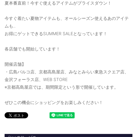
夏本番直前！今すぐ使えるアイテムがプライスダウン！
ご利用ガイド
今すぐ着たい夏物アイテムも、オールシーズン使えるあのアイテ
特定商取引法に基づく表記
ムも‥
ご利用規約
お得にゲットできるSUMMER SALEとなっています！
お問い合わせ
各店舗でも開始しています！
開催店舗】
・広島パルコ店、京都高島屋店、みなとみらい東急スクエア店、
金沢フォーラス店、WEB STORE
※京都高島屋店では、期間限定という形で開催しています。
ぜひこの機会にショッピングをお楽しみください！