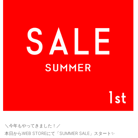
OUTERS : アウター
LADIES : レディース
DENIM : デニム
PANTS/SKIRT : パンツ・スカート
TOPS : トップス
OUTERS : アウター
OUTLET : アウトレット
MENS : メンズ
LADIES : レディース
新規会員登録
＼今年もやってきました！／
お買い物カゴ
本日からWEB STOREにて「SUMMER SALE」スタート✨