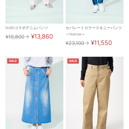
ご利用ガイド
特定商取引法に基づく表記
NoRiiコラボデニムパンツ
セパレートカラースキニーパンツ
ご利用規約
＜Narrow＞
¥13,860
¥19,800
→
¥11,550
¥23,100
→
お問い合わせ
SALE
SALE