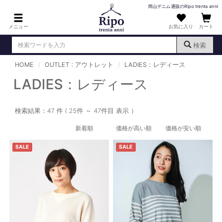
岡山デニム通販のRipo trenta anni
メニュー
お気に入り
カート
検索
HOME
OUTLET : アウトレット
LADIES：レディース
ログイン
新規会員登録
（
）
LADIES：レディース
MENS : メンズ
検索結果：47 件 ( 25件 ～ 47件目 表示 ）
DENIM : デニム
新着順
価格が高い順
価格が安い順
PANTS : パンツ
SALE
SALE
TOPS : トップス
T-SHIRT : Tシャツ
KNIT : ニット
SHIRT : シャツ