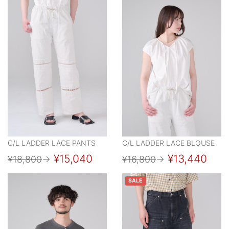
C/L LADDER LACE PANTS
C/L LADDER LACE BLOUSE
¥15,040
¥13,440
¥18,800
→
¥16,800
→
SALE