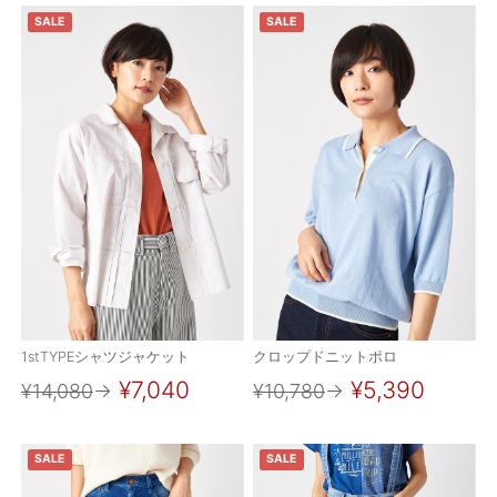
SALE
SALE
1stTYPEシャツジャケット
クロップドニットポロ
¥7,040
¥5,390
¥14,080
→
¥10,780
→
SALE
SALE