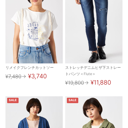
リメイクフレンチカットソー
ストレッチデニムヒザ下ストレー
トパンツ＜Flute＞
¥3,740
¥7,480
→
¥11,880
¥19,800
→
SALE
SALE