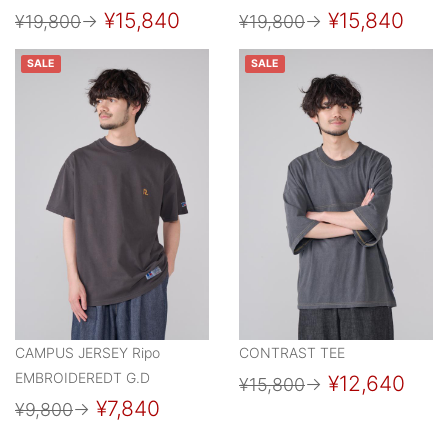
¥15,840
¥15,840
¥19,800
→
¥19,800
→
SALE
SALE
CAMPUS JERSEY Ripo
CONTRAST TEE
EMBROIDEREDT G.D
¥12,640
¥15,800
→
¥7,840
¥9,800
→