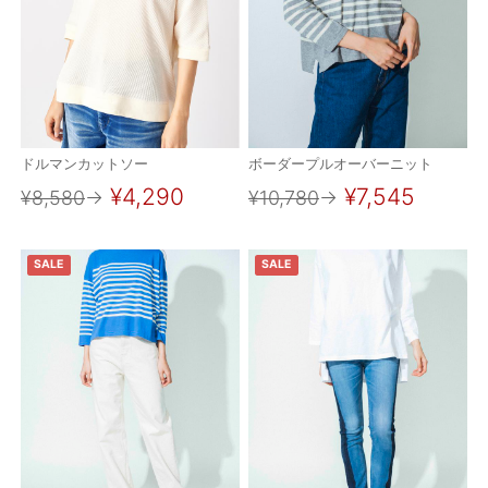
OUTERS : アウター
LADIES : レディース
DENIM : デニム
PANTS/SKIRT : パンツ・スカート
ドルマンカットソー
ボーダープルオーバーニット
TOPS : トップス
¥4,290
¥7,545
¥8,580
→
¥10,780
→
OUTERS : アウター
SALE
SALE
OUTLET : アウトレット
MENS : メンズ
LADIES : レディース
新規会員登録
お買い物カゴ