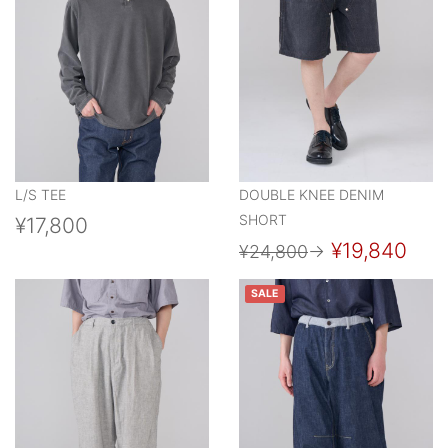
L/S TEE
DOUBLE KNEE DENIM
SHORT
¥17,800
¥19,840
¥24,800
→
SALE