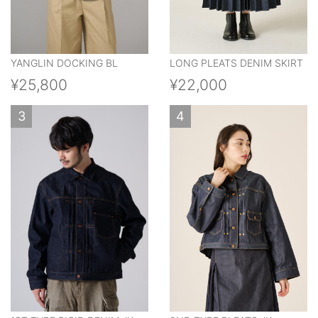
YANGLIN DOCKING BL
LONG PLEATS DENIM SKIRT
¥25,800
¥22,000
3
4