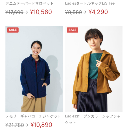
デニムテーパードサロペット
LadiesタートルネックL/S Tee
¥10,560
¥4,290
¥17,600
→
¥8,580
→
SALE
SALE
メモリーギャバコーチジャケット
Ladiesオープンカラーシャツジャ
ケット
¥10,890
¥21,780
→