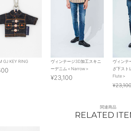
M GJ KEY RING
ヴィンテージ3D加工スキニ
ヴィンテ
ーデニム＜Narrow＞
ざ下スト
600
Flute＞
¥23,100
¥23,10
関連商品
RELATED IT