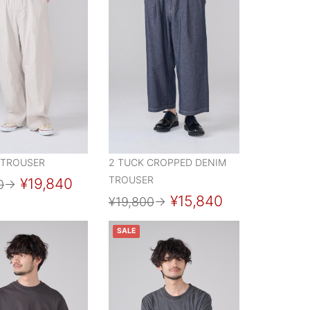
 TROUSER
2 TUCK CROPPED DENIM
TROUSER
¥19,840
0
→
¥15,840
¥19,800
→
SALE