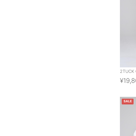
2TUCK 
¥19,
SALE