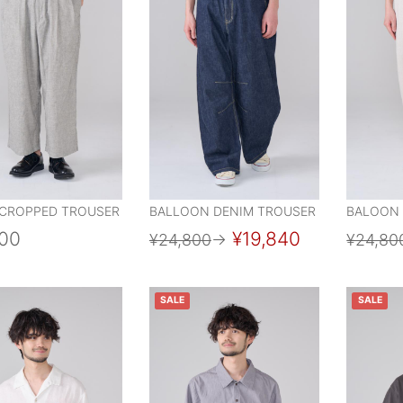
CROPPED TROUSER
BALLOON DENIM TROUSER
BALOON
800
¥19,840
¥24,800
→
¥24,80
SALE
SALE