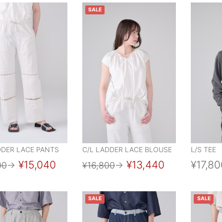
SALE
DDER LACE PANTS
C/L LADDER LACE BLOUSE
L/S TEE
¥15,040
¥13,440
¥17,80
00
→
¥16,800
→
SALE
SALE