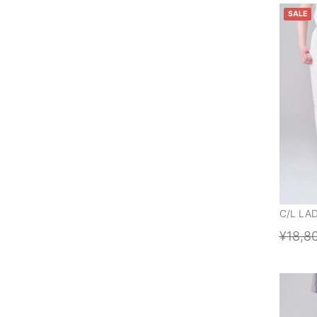
SALE
C/L LA
¥18,8